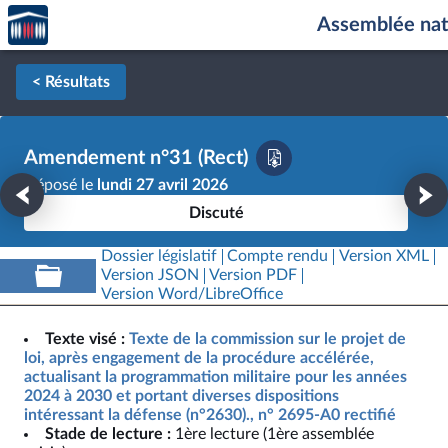
Accèder
Aller au contenu
Aller en bas de la page
Assemblée nat
à la
page
d'accueil
< Résultats
Amendement n°31 (Rect)
Déposé le
lundi 27 avril 2026
Discuté
Dossier législatif
Compte rendu
Version XML
Version JSON
Version PDF
Version Word/LibreOffice
Texte visé :
Texte de la commission sur le projet de
loi, après engagement de la procédure accélérée,
actualisant la programmation militaire pour les années
2024 à 2030 et portant diverses dispositions
intéressant la défense (n°2630)., n° 2695-A0 rectifié
Stade de lecture :
1ère lecture (1ère assemblée