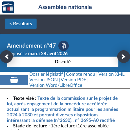
Accèder
Aller au contenu
Aller en bas de la page
Assemblée nationale
à la
page
d'accueil
< Résultats
Amendement n°47
Déposé le
mardi 28 avril 2026
Discuté
Dossier législatif
Compte rendu
Version XML
Version JSON
Version PDF
Version Word/LibreOffice
Texte visé :
Texte de la commission sur le projet de
loi, après engagement de la procédure accélérée,
actualisant la programmation militaire pour les années
2024 à 2030 et portant diverses dispositions
intéressant la défense (n°2630)., n° 2695-A0 rectifié
Stade de lecture :
1ère lecture (1ère assemblée