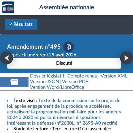
Accèder
Aller au contenu
Aller en bas de la page
Assemblée nationale
à la
page
d'accueil
< Résultats
Amendement n°495
Déposé le
mercredi 29 avril 2026
Discuté
Dossier législatif
Compte rendu
Version XML
Version JSON
Version PDF
Version Word/LibreOffice
Texte visé :
Texte de la commission sur le projet de
loi, après engagement de la procédure accélérée,
actualisant la programmation militaire pour les années
2024 à 2030 et portant diverses dispositions
intéressant la défense (n°2630)., n° 2695-A0 rectifié
Stade de lecture :
1ère lecture (1ère assemblée