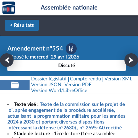
Accèder
Aller au contenu
Aller en bas de la page
Assemblée nationale
à la
page
d'accueil
< Résultats
Amendement n°554
Déposé le
mercredi 29 avril 2026
Discuté
Dossier législatif
Compte rendu
Version XML
Version JSON
Version PDF
Version Word/LibreOffice
Texte visé :
Texte de la commission sur le projet de
loi, après engagement de la procédure accélérée,
actualisant la programmation militaire pour les années
2024 à 2030 et portant diverses dispositions
intéressant la défense (n°2630)., n° 2695-A0 rectifié
Stade de lecture :
1ère lecture (1ère assemblée