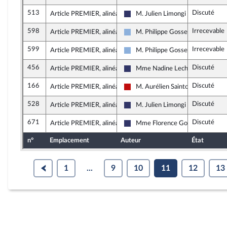
513
Discuté
Article PREMIER, alinéa 32
M. Julien Limongi
Rassemblement National
598
Irrecevable
Article PREMIER, alinéa 32
M. Philippe Gosselin
Droite Républicaine
599
Irrecevable
Article PREMIER, alinéa 32
M. Philippe Gosselin
Droite Républicaine
456
Discuté
Article PREMIER, alinéa 33
Mme Nadine Lechon
Rassemblement National
166
Discuté
Article PREMIER, alinéa 34
M. Aurélien Saintoul
La France insoumise - Nouveau Fr
528
Discuté
Article PREMIER, alinéa 35
M. Julien Limongi
Rassemblement National
671
Discuté
Article PREMIER, alinéa 35
Mme Florence Goulet
Rassemblement National
n°
Emplacement
Auteur
État
1
...
9
10
11
12
13