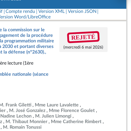
if
Compte rendu
Version XML
Version JSON
ersion Word/LibreOffice
e la commission sur le
REJETÉ
ngagement de la procédure
 la programmation militaire
à 2030 et portant diverses
(mercredi 6 mai 2026)
t la défense (n°2630).,
ère lecture (1ère
blée nationale (séance
M. Frank Giletti
Mme Laure Lavalette
ier
M. José Gonzalez
Mme Florence Goulet
Nadine Lechon
M. Julien Limongi
z
M. Thibaut Monnier
Mme Catherine Rimbert
M. Romain Tonussi