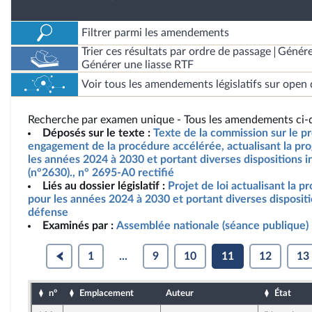
Filtrer parmi les amendements
Trier ces résultats par ordre de passage
Génére
Générer une liasse RTF
Voir tous les amendements législatifs sur open 
Recherche par examen unique - Tous les amendements ci-d
Déposés sur le texte :
Texte de la commission sur le pro
engagement de la procédure accélérée, actualisant la pro
les années 2024 à 2030 et portant diverses dispositions i
(n°2630)., n° 2695-A0 rectifié
Liés au dossier législatif :
Projet de loi actualisant la p
pour les années 2024 à 2030 et portant diverses dispositi
défense
Examinés par :
Assemblée nationale (séance publique)
1
...
9
10
11
12
13
n°
Emplacement
Auteur
État