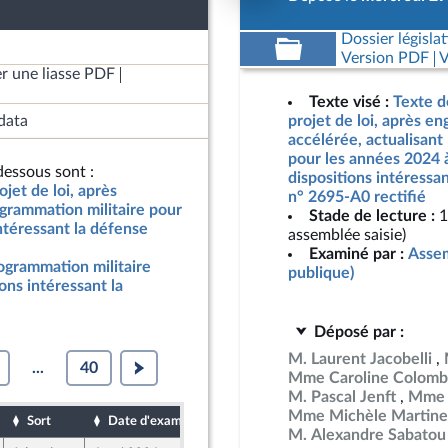
Dossier législat
Version PDF
V
r une liasse PDF
Texte visé :
Texte d
data
projet de loi, après e
accélérée, actualisant
pour les années 2024 
essous sont :
dispositions intéressan
jet de loi, après
n° 2695-A0 rectifié
grammation militaire pour
Stade de lecture :
1
ntéressant la défense
assemblée saisie)
Examiné par :
Assem
rogrammation militaire
publique)
ons intéressant la
Déposé par :
M. Laurent Jacobelli
...
40
Mme Caroline Colomb
M. Pascal Jenft
Mme 
Mme Michèle Martine
Sort
Date d'examen
Date de dépôt
M. Alexandre Sabatou