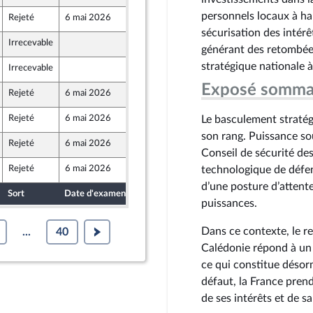
personnels locaux à hau
Rejeté
6 mai 2026
29 avril 2026
sécurisation des intérê
Irrecevable
29 avril 2026
générant des retombées
stratégique nationale à
Irrecevable
29 avril 2026
Exposé somma
Rejeté
6 mai 2026
29 avril 2026
Rejeté
6 mai 2026
29 avril 2026
Le basculement stratégi
ont Populaire
son rang. Puissance s
Rejeté
6 mai 2026
29 avril 2026
Conseil de sécurité des
Rejeté
6 mai 2026
29 avril 2026
technologique de défen
d’une posture d’attente 
Sort
Date d'examen
Date de dépôt
puissances.
Dans ce contexte, le r
...
40
Calédonie répond à un i
ce qui constitue désorm
défaut, la France prend
de ses intérêts et de sa