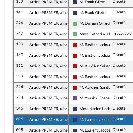
139
Discuté
Article PREMIER, alinéa 30
M. Frank Giletti
Rassemblement National
141
Discuté
Article PREMIER, alinéa 30
M. Frank Giletti
Rassemblement National
296
Discuté
Article PREMIER, alinéa 30
M. Damien Girard
Écologiste et Social
747
Irrecevable
Article PREMIER, alinéa 30
Mme Catherine Hervieu
Écologiste et Social
159
Discuté
Article PREMIER, alinéa 31
M. Bastien Lachaud
La France insoumise - Nouveau Fr
160
Discuté
Article PREMIER, alinéa 31
M. Bastien Lachaud
La France insoumise - Nouveau Fr
161
Discuté
Article PREMIER, alinéa 31
M. Aurélien Saintoul
La France insoumise - Nouveau Fr
393
Discuté
Article PREMIER, alinéa 31
M. Bastien Lachaud
La France insoumise - Nouveau Fr
394
Discuté
Article PREMIER, alinéa 31
M. Aurélien Saintoul
La France insoumise - Nouveau Fr
724
Discuté
Article PREMIER, alinéa 32
M. Yannick Chenevard
Ensemble pour la République
345
Discuté
Article PREMIER, alinéa 32
Mme Nadine Lechon
Rassemblement National
606
Discuté
Article PREMIER, alinéa 32
M. Laurent Jacobelli
Rassemblement National
608
Discuté
Article PREMIER, alinéa 32
M. Laurent Jacobelli
Rassemblement National