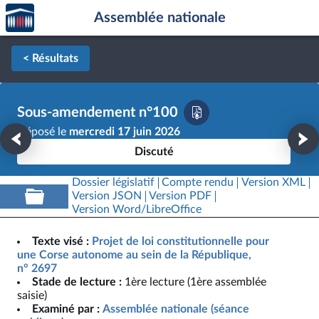
Accèder
Aller au contenu
Aller en bas de la page
Assemblée nationale
à la
page
d'accueil
< Résultats
Sous-amendement n°100
Déposé le
mercredi 17 juin 2026
Discuté
Dossier législatif
Compte rendu
Version XML
Version JSON
Version PDF
Version Word/LibreOffice
Texte visé :
Projet de loi constitutionnelle pour
une Corse autonome au sein de la République,
n° 2697
Stade de lecture :
1ère lecture (1ère assemblée
saisie)
Examiné par :
Assemblée nationale (séance