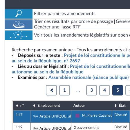
Filtrer parmi les amendements
Trier ces résultats par ordre de passage
Génére
Générer une liasse RTF
Voir tous les amendements législatifs sur open 
Recherche par examen unique - Tous les amendements ci-d
Déposés sur le texte :
Projet de loi constitutionnelle
au sein de la République, n° 2697
Liés au dossier législatif :
Projet de loi constitutionnel
autonome au sein de la République
Examinés par :
Assemblée nationale (séance publique)
1
...
3
4
5
n°
Emplacement
Auteur
État
117
Discuté
Sous-amendement de l'amendement n°11
M. Pierre Cazeneuve
Article UNIQUE, alinéa 5
Ensemble pour la République
119
Discuté
Sous-amendement de l'amendement n°11
Gouvernement
Article UNIQUE, alinéa 5