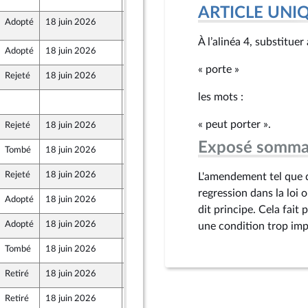
ARTICLE UNI
Adopté
18 juin 2026
18 juin 2026
5
 Front Populaire
À l’alinéa 4, substituer
Adopté
18 juin 2026
18 juin 2026
« porte »
Rejeté
18 juin 2026
11 juin 2026
les mots :
3 juin 2026
« peut porter ».
Rejeté
18 juin 2026
11 juin 2026
mer et Territoires
Exposé somma
Tombé
18 juin 2026
12 juin 2026
aine
Rejeté
18 juin 2026
12 juin 2026
L'amendement tel que 
regression dans la loi 
Adopté
18 juin 2026
17 juin 2026
 Front Populaire
dit principe. Cela fait 
Adopté
18 juin 2026
12 juin 2026
une condition trop imp
 Front Populaire
Tombé
18 juin 2026
12 juin 2026
Retiré
18 juin 2026
12 juin 2026
 Front Populaire
Retiré
18 juin 2026
12 juin 2026
 Front Populaire