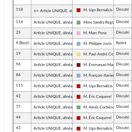
118
Discuté
Sous-amendement de l'amendement n°11
M. Ugo Bernalicis
Article UNIQUE, alinéa 5
La France insoumise - Nouveau
116
Discuté
Article UNIQUE, alinéa 5
Mme Sandra Regol
Écologiste et Social
25
Discuté
Article UNIQUE, alinéa 5
M. Marc Pena
Socialistes et apparentés
9 (Rect)
Retiré
Article UNIQUE, alinéa 4
M. Philippe Juvin
Droite Républicaine
19
Discuté
Article UNIQUE, alinéa 5
M. Paul-André Colombani
Libertés, Indépendants, Outre-
96
Discuté
Article UNIQUE, alinéa 5
M. Emmanuel Maurel
Gauche Démocrate et Républic
86
Discuté
Article UNIQUE, alinéa 5
M. François-Xavier Ceccoli
Droite Républicaine
111
Discuté
Article UNIQUE, alinéa 5
M. Ugo Bernalicis
La France insoumise - Nouveau
42
Discuté
Article UNIQUE, alinéa 6
M. Éric Coquerel
La France insoumise - Nouveau
77
Discuté
Article UNIQUE, alinéa 6
M. Alexis Corbière
Écologiste et Social
44
Discuté
Article UNIQUE, alinéa 6
M. Éric Coquerel
La France insoumise - Nouveau
43
Discuté
Article UNIQUE, alinéa 6
M. Ugo Bernalicis
La France insoumise - Nouveau