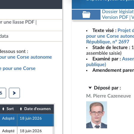
Dossier législat
Version PDF
V
r une liasse PDF
Texte visé :
Projet d
data
pour une Corse autono
République, n° 2697
Stade de lecture :
1
essous sont :
assemblée saisie)
 pour une Corse autonome
Examiné par :
Assem
publique)
le pour une Corse
Amendement paren
Déposé par :
6
M. Pierre Cazeneuve
Sort
Date d'examen
Date de dépôt
Adopté
18 juin 2026
18 juin 2026
5
Adopté
18 juin 2026
18 juin 2026
5