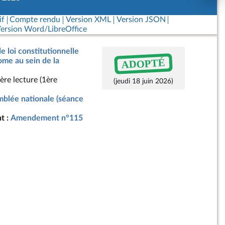
if
Compte rendu
Version XML
Version JSON
ersion Word/LibreOffice
e loi constitutionnelle
ADOPTÉ
me au sein de la
ère lecture (1ère
(jeudi 18 juin 2026)
blée nationale (séance
t :
Amendement n°115