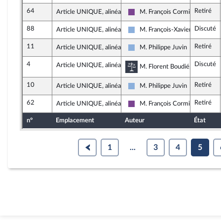
64
Retiré
Article UNIQUE, alinéa 6
M. François Cormier-Boulige
Ensemble pour la République
88
Discuté
Article UNIQUE, alinéa 7
M. François-Xavier Ceccoli
Droite Républicaine
11
Retiré
Article UNIQUE, alinéa 7
M. Philippe Juvin
Droite Républicaine
4
Discuté
Article UNIQUE, alinéa 7
Commission des lois co
M. Florent Boudié, rapporteur
10
Retiré
Article UNIQUE, alinéa 7
M. Philippe Juvin
Droite Républicaine
62
Retiré
Article UNIQUE, alinéa 7
M. François Cormier-Boulige
Ensemble pour la République
n°
Emplacement
Auteur
État
1
...
3
4
5