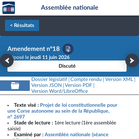
Accèder
Aller au contenu
Aller en bas de la page
Assemblée nationale
à la
page
d'accueil
< Résultats
Amendement n°18
Déposé le
jeudi 11 juin 2026
Discuté
Dossier législatif
Compte rendu
Version XML
Version JSON
Version PDF
Version Word/LibreOffice
Texte visé :
Projet de loi constitutionnelle pour
une Corse autonome au sein de la République,
n° 2697
Stade de lecture :
1ère lecture (1ère assemblée
saisie)
Examiné par :
Assemblée nationale (séance