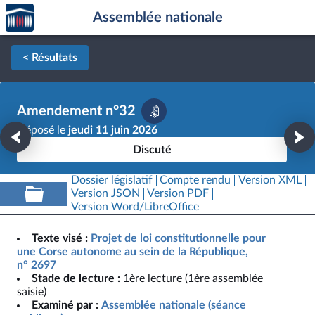
Accèder
Aller au contenu
Aller en bas de la page
Assemblée nationale
à la
page
d'accueil
< Résultats
Amendement n°32
Déposé le
jeudi 11 juin 2026
Discuté
Dossier législatif
Compte rendu
Version XML
Version JSON
Version PDF
Version Word/LibreOffice
Texte visé :
Projet de loi constitutionnelle pour
une Corse autonome au sein de la République,
n° 2697
Stade de lecture :
1ère lecture (1ère assemblée
saisie)
Examiné par :
Assemblée nationale (séance