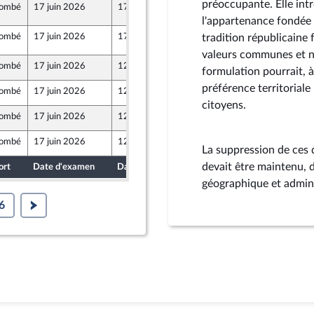
préoccupante. Elle int
ombé
17 juin 2026
17 juin 2026
l'appartenance fondée s
ombé
17 juin 2026
17 juin 2026
tradition républicaine 
valeurs communes et non
ombé
17 juin 2026
12 juin 2026
formulation pourrait, 
ont Populaire
préférence territoriale
ombé
17 juin 2026
12 juin 2026
citoyens.
ombé
17 juin 2026
12 juin 2026
ombé
17 juin 2026
12 juin 2026
ne
La suppression de ces q
devait être maintenu, d
ort
Date d'examen
Date de dépôt
géographique et adminis
6