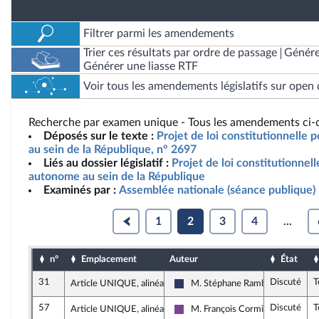
Filtrer parmi les amendements
Trier ces résultats par ordre de passage
Génére
Générer une liasse RTF
Voir tous les amendements législatifs sur open 
Recherche par examen unique - Tous les amendements ci-d
Déposés sur le texte :
Projet de loi constitutionnelle
au sein de la République, n° 2697
Liés au dossier législatif :
Projet de loi constitutionnel
autonome au sein de la République
Examinés par :
Assemblée nationale (séance publique)
1
2
3
4
...
n°
Emplacement
Auteur
État
31
Discuté
T
Article UNIQUE, alinéa 2
M. Stéphane Rambaud
Rassemblement National
57
Discuté
T
Article UNIQUE, alinéa 2
M. François Cormier-Bouligeon
Ensemble pour la République