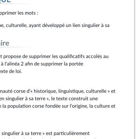
QUE
nérale de la République
supprimer les mots :
ue, culturelle, ayant développé un lien singulier à sa
ire
propose de supprimer les qualificatifs accolés au
 l'alinéa 2 afin de supprimer la portée
te de loi.
auté corse d'« historique, linguistique, culturelle » et
ien singulier à sa terre », le texte construit une
e la population corse fondée sur l'origine, la culture et
 singulier à sa terre » est particulièrement