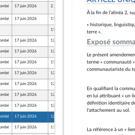
ARTICLE UNI
ombé
17 juin 2026
2 juin 2026
titutionnelles, de la législation et de l'administration gé
e la commission des lois
À la fin de l’alinéa 2, 
ombé
17 juin 2026
11 juin 2026
 et Territoires
« historique, linguistiq
11 juin 2026
terre ».
ne
ombé
17 juin 2026
12 juin 2026
Exposé somma
ombé
17 juin 2026
12 juin 2026
Le présent amendement 
terme « communauté » à
ombé
17 juin 2026
11 juin 2026
 et Territoires
communautariste du tex
ombé
17 juin 2026
12 juin 2026
ombé
17 juin 2026
12 juin 2026
En qualifiant la commun
ombé
17 juin 2026
12 juin 2026
en lui attribuant « un l
ne
définition identitaire d
ombé
17 juin 2026
12 juin 2026
l'attachement au sol.
ombé
17 juin 2026
12 juin 2026
ombé
17 juin 2026
11 juin 2026
La référence à un « lien