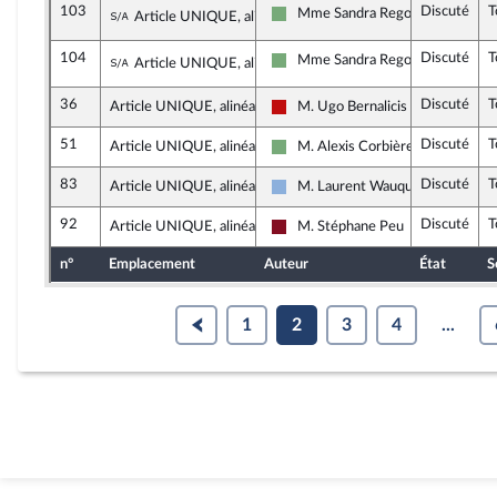
103
Discuté
T
Sous-amendement de l'amendement n°23
Mme Sandra Regol
Article UNIQUE, alinéa 2
Écologiste et Social
104
Discuté
T
Sous-amendement de l'amendement n°23
Mme Sandra Regol
Article UNIQUE, alinéa 2
Écologiste et Social
36
Discuté
T
Article UNIQUE, alinéa 2
M. Ugo Bernalicis
La France insoumise - Nouveau Fr
51
Discuté
T
Article UNIQUE, alinéa 2
M. Alexis Corbière
Écologiste et Social
83
Discuté
T
Article UNIQUE, alinéa 2
M. Laurent Wauquiez
Droite Républicaine
92
Discuté
T
Article UNIQUE, alinéa 2
M. Stéphane Peu
Gauche Démocrate et Républicai
n°
Emplacement
Auteur
État
S
1
2
3
4
...