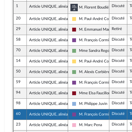
1
Discuté
T
Article UNIQUE, alinéa 2
Commission des lois cons
M. Florent Boudié, rapporteur d
20
Discuté
T
Article UNIQUE, alinéa 2
M. Paul-André Colombani
Libertés, Indépendants, Outre-mer
29
Retiré
Article UNIQUE, alinéa 2
M. Emmanuel Maurel
Gauche Démocrate et Républicai
58
Discuté
T
Article UNIQUE, alinéa 2
M. François Cormier-Bouligeon
Ensemble pour la République
70
Discuté
T
Article UNIQUE, alinéa 2
Mme Sandra Regol
Écologiste et Social
14
Discuté
T
Article UNIQUE, alinéa 2
M. Paul-André Colombani
Libertés, Indépendants, Outre-mer
50
Discuté
T
Article UNIQUE, alinéa 2
M. Alexis Corbière
Écologiste et Social
59
Discuté
T
Article UNIQUE, alinéa 2
M. François Cormier-Bouligeon
Ensemble pour la République
94
Discuté
T
Article UNIQUE, alinéa 2
Mme Elsa Faucillon
Gauche Démocrate et Républicai
98
Discuté
T
Article UNIQUE, alinéa 2
M. Philippe Juvin
Droite Républicaine
60
Discuté
T
Article UNIQUE, alinéa 2
M. François Cormier-Bouligeon
Ensemble pour la République
23
Discuté
T
Article UNIQUE, alinéa 2
M. Marc Pena
Socialistes et apparentés