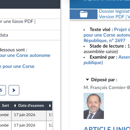
Dossier législat
Version PDF
V
r une liasse PDF
Texte visé :
Projet d
data
pour une Corse autono
République, n° 2697
Stade de lecture :
1
essous sont :
assemblée saisie)
 pour une Corse autonome
Examiné par :
Assem
publique)
le pour une Corse
Déposé par :
M. François Cormier-
6
Sort
Date d'examen
Date de dépôt
ombé
17 juin 2026
11 juin 2026
ombé
17 juin 2026
12 juin 2026