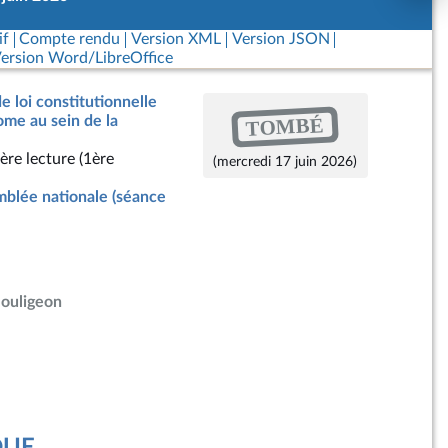
if
Compte rendu
Version XML
Version JSON
ersion Word/LibreOffice
e loi constitutionnelle
TOMBÉ
me au sein de la
ère lecture (1ère
(mercredi 17 juin 2026)
blée nationale (séance
Bouligeon