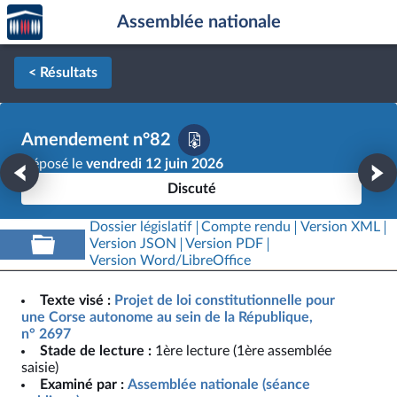
Accèder
Aller au contenu
Aller en bas de la page
Assemblée nationale
à la
page
d'accueil
< Résultats
Amendement n°82
Déposé le
vendredi 12 juin 2026
Discuté
Dossier législatif
Compte rendu
Version XML
Version JSON
Version PDF
Version Word/LibreOffice
Texte visé :
Projet de loi constitutionnelle pour
une Corse autonome au sein de la République,
n° 2697
Stade de lecture :
1ère lecture (1ère assemblée
saisie)
Examiné par :
Assemblée nationale (séance