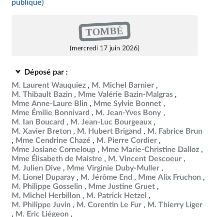
publique)
TOMBÉ
(mercredi 17 juin 2026)
Déposé par :
M. Laurent Wauquiez
M. Michel Barnier
M. Thibault Bazin
Mme Valérie Bazin-Malgras
Mme Anne-Laure Blin
Mme Sylvie Bonnet
Mme Émilie Bonnivard
M. Jean-Yves Bony
M. Ian Boucard
M. Jean-Luc Bourgeaux
M. Xavier Breton
M. Hubert Brigand
M. Fabrice Brun
Mme Cendrine Chazé
M. Pierre Cordier
Mme Josiane Corneloup
Mme Marie-Christine Dalloz
Mme Élisabeth de Maistre
M. Vincent Descoeur
M. Julien Dive
Mme Virginie Duby-Muller
M. Lionel Duparay
M. Jérôme End
Mme Alix Fruchon
M. Philippe Gosselin
Mme Justine Gruet
M. Michel Herbillon
M. Patrick Hetzel
M. Philippe Juvin
M. Corentin Le Fur
M. Thierry Liger
M. Eric Liégeon