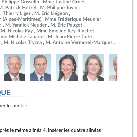
 Philippe Gosselin
Mme Justine Gruet
M. Patrick Hetzel
M. Philippe Juvin
. Thierry Liger
M. Eric Liégeon
 (Alpes-Maritimes)
Mme Frédérique Meunier
d
M. Yannick Neuder
M. Éric Pauget
M. Nicolas Ray
Mme Emeline Rey-Rinchet
me Michèle Tabarot
M. Jean-Pierre Taite
nérale de la République
M. Nicolas Tryzna
M. Antoine Vermorel-Marques
QUE
imer les mots :
près le même alinéa 4, insérer les quatre alinéas