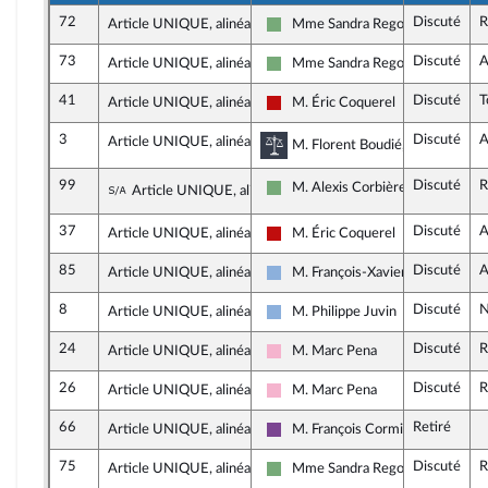
72
Discuté
R
Article UNIQUE, alinéa 4
Mme Sandra Regol
Écologiste et Social
73
Discuté
A
Article UNIQUE, alinéa 4
Mme Sandra Regol
Écologiste et Social
41
Discuté
T
Article UNIQUE, alinéa 5
M. Éric Coquerel
La France insoumise - Nouveau Fr
3
Discuté
A
Article UNIQUE, alinéa 4
Commission des lois cons
M. Florent Boudié, rapporteur d
99
Discuté
R
Sous-amendement de l'amendement n°3
M. Alexis Corbière
Article UNIQUE, alinéa 4
Écologiste et Social
37
Discuté
A
Article UNIQUE, alinéa 4
M. Éric Coquerel
La France insoumise - Nouveau Fr
85
Discuté
A
Article UNIQUE, alinéa 4
M. François-Xavier Ceccoli
Droite Républicaine
8
Discuté
N
Article UNIQUE, alinéa 4
M. Philippe Juvin
Droite Républicaine
24
Discuté
R
Article UNIQUE, alinéa 5
M. Marc Pena
Socialistes et apparentés
26
Discuté
R
Article UNIQUE, alinéa 6
M. Marc Pena
Socialistes et apparentés
66
Retiré
Article UNIQUE, alinéa 4
M. François Cormier-Bouligeon
Ensemble pour la République
75
Discuté
R
Article UNIQUE, alinéa 4
Mme Sandra Regol
Écologiste et Social