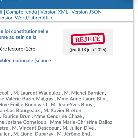
if
Compte rendu
Version XML
Version JSON
ersion Word/LibreOffice
e loi constitutionnelle
REJETÉ
me au sein de la
ère lecture (1ère
(jeudi 18 juin 2026)
blée nationale (séance
ccoli
M. Laurent Wauquiez
M. Michel Barnier
e Valérie Bazin-Malgras
Mme Anne-Laure Blin
Mme Émilie Bonnivard
M. Jean-Yves Bony
ean-Luc Bourgeaux
M. Xavier Breton
. Fabrice Brun
Mme Cendrine Chazé
e Josiane Corneloup
Mme Marie-Christine Dalloz
stre
M. Vincent Descoeur
M. Julien Dive
ller
M. Lionel Duparay
M. Jérôme End