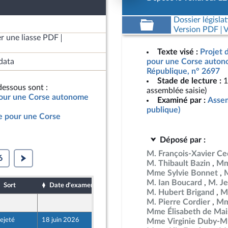
Dossier législat
Version PDF
V
r une liasse PDF
Texte visé :
Projet d
data
pour une Corse autono
République, n° 2697
Stade de lecture :
1
essous sont :
assemblée saisie)
 pour une Corse autonome
Examiné par :
Assem
publique)
le pour une Corse
Déposé par :
M. François-Xavier Ce
6
M. Thibault Bazin
Mm
Mme Sylvie Bonnet
M. Ian Boucard
M. J
Sort
Date d'examen
Date de dépôt
M. Hubert Brigand
M
M. Pierre Cordier
Mm
12 juin 2026
Mme Élisabeth de Mai
ejeté
18 juin 2026
12 juin 2026
Mme Virginie Duby-Mu