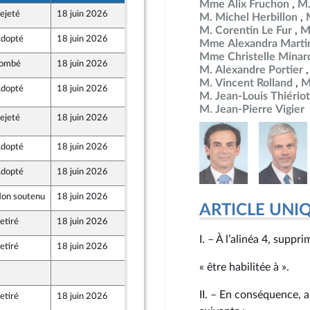
Mme Alix Fruchon
M.
ejeté
18 juin 2026
12 juin 2026
M. Michel Herbillon
M. Corentin Le Fur
M
dopté
18 juin 2026
12 juin 2026
Mme Alexandra Martin
Mme Christelle Minar
ombé
18 juin 2026
12 juin 2026
M. Alexandre Portier
ont Populaire
M. Vincent Rolland
M
dopté
18 juin 2026
2 juin 2026
titutionnelles, de la législation et de l'administration gé
e la commission des lois
M. Jean-Louis Thiériot
M. Jean-Pierre Vigier
ejeté
18 juin 2026
17 juin 2026
dopté
18 juin 2026
12 juin 2026
ont Populaire
dopté
18 juin 2026
12 juin 2026
on soutenu
18 juin 2026
3 juin 2026
ARTICLE UNI
etiré
18 juin 2026
11 juin 2026
I. – À l’alinéa 4, suppr
etiré
18 juin 2026
11 juin 2026
« être habilitée à ».
12 juin 2026
II. – En conséquence, a
etiré
18 juin 2026
12 juin 2026