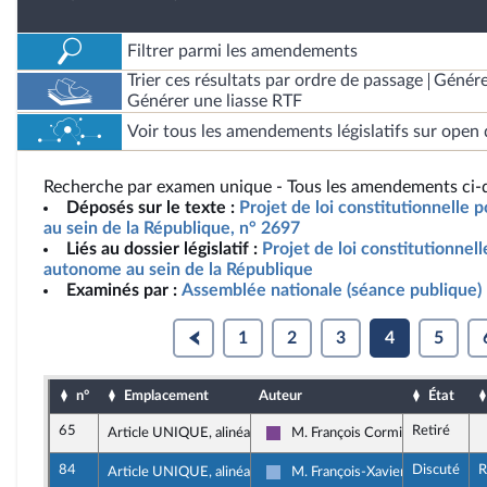
Filtrer parmi les amendements
Trier ces résultats par ordre de passage
Génére
Générer une liasse RTF
Voir tous les amendements législatifs sur open 
Recherche par examen unique - Tous les amendements ci-d
Déposés sur le texte :
Projet de loi constitutionnelle
au sein de la République, n° 2697
Liés au dossier législatif :
Projet de loi constitutionnel
autonome au sein de la République
Examinés par :
Assemblée nationale (séance publique)
1
2
3
4
5
n°
Emplacement
Auteur
État
65
Retiré
Article UNIQUE, alinéa 4
M. François Cormier-Bouligeon
Ensemble pour la République
84
Discuté
R
Article UNIQUE, alinéa 4
M. François-Xavier Ceccoli
Droite Républicaine