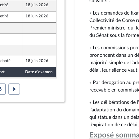
suivants :
etiré
18 juin 2026
12 juin 2026
« Les demandes de fixat
etiré
18 juin 2026
12 juin 2026
Collectivité de Corse r
12 juin 2026
Premier ministre, qui 
ont Populaire
du Sénat sous la forme 
12 juin 2026
ont Populaire
« Les commissions per
12 juin 2026
ont Populaire
prononcent dans un dél
dopté
18 juin 2026
18 juin 2026
majorité simple de l’ad
délai, leur silence vau
ort
Date d'examen
Date de dépôt
« Par dérogation au pr
6
recevable en commissi
« Les délibérations de 
l’adaptation du domain
qui statue dans un déla
l’expiration de ce délai
Exposé somma