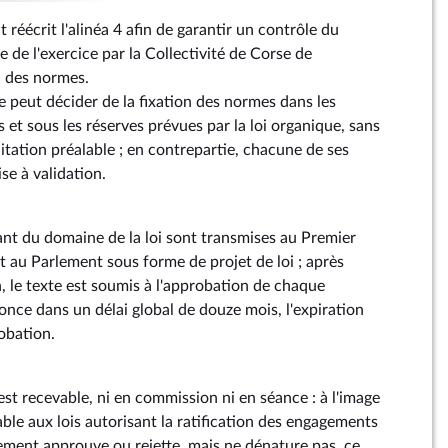
éécrit l'alinéa 4 afin de garantir un contrôle du
 de l'exercice par la Collectivité de Corse de
n des normes.
e peut décider de la fixation des normes dans les
s et sous les réserves prévues par la loi organique, sans
ilitation préalable ; en contrepartie, chacune de ses
se à validation.
vant du domaine de la loi sont transmises au Premier
t au Parlement sous forme de projet de loi ; après
le texte est soumis à l'approbation de chaque
once dans un délai global de douze mois, l'expiration
robation.
 recevable, ni en commission ni en séance : à l'image
ble aux lois autorisant la ratification des engagements
lement approuve ou rejette, mais ne dénature pas, ce