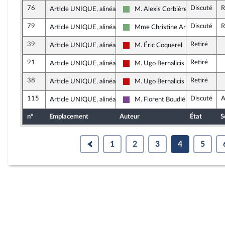
76
Discuté
R
Article UNIQUE, alinéa 4
M. Alexis Corbière
Écologiste et Social
79
Discuté
R
Article UNIQUE, alinéa 4
Mme Christine Arrighi
Écologiste et Social
39
Retiré
Article UNIQUE, alinéa 4
M. Éric Coquerel
La France insoumise - Nouveau Fr
91
Retiré
Article UNIQUE, alinéa 4
M. Ugo Bernalicis
La France insoumise - Nouveau Fr
38
Retiré
Article UNIQUE, alinéa 4
M. Ugo Bernalicis
La France insoumise - Nouveau Fr
115
Discuté
A
Article UNIQUE, alinéa 5
M. Florent Boudié
Ensemble pour la République
n°
Emplacement
Auteur
État
S
1
2
3
4
5