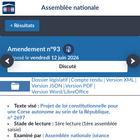
Accèder
Aller au contenu
Aller en bas de la page
Assemblée nationale
à la
page
d'accueil
< Résultats
Amendement n°93
Déposé le
vendredi 12 juin 2026
Discuté
Dossier législatif
Compte rendu
Version XML
Version JSON
Version PDF
Version Word/LibreOffice
Texte visé :
Projet de loi constitutionnelle pour
une Corse autonome au sein de la République,
n° 2697
Stade de lecture :
1ère lecture (1ère assemblée
saisie)
Examiné par :
Assemblée nationale (séance