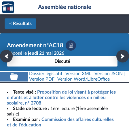
Accèder
Aller au contenu
Aller en bas de la page
Assemblée nationale
à la
page
d'accueil
< Résultats
Amendement n°AC18
Déposé le
jeudi 21 mai 2026
Discuté
Dossier législatif
Version XML
Version JSON
Version PDF
Version Word/LibreOffice
Texte visé :
Proposition de loi visant à protéger les
enfants et à lutter contre les violences en milieu
scolaire, n° 2708
Stade de lecture :
1ère lecture (1ère assemblée
saisie)
Examiné par :
Commission des affaires culturelles
et de l'éducation