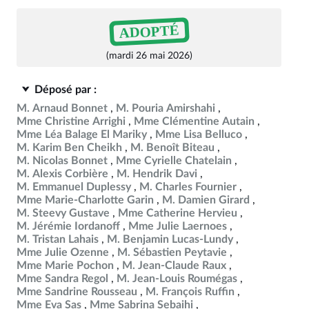
ADOPTÉ
(mardi 26 mai 2026)
Déposé par :
M. Arnaud Bonnet
M. Pouria Amirshahi
Mme Christine Arrighi
Mme Clémentine Autain
Mme Léa Balage El Mariky
Mme Lisa Belluco
M. Karim Ben Cheikh
M. Benoît Biteau
M. Nicolas Bonnet
Mme Cyrielle Chatelain
M. Alexis Corbière
M. Hendrik Davi
M. Emmanuel Duplessy
M. Charles Fournier
Mme Marie-Charlotte Garin
M. Damien Girard
M. Steevy Gustave
Mme Catherine Hervieu
M. Jérémie Iordanoff
Mme Julie Laernoes
M. Tristan Lahais
M. Benjamin Lucas-Lundy
Mme Julie Ozenne
M. Sébastien Peytavie
Mme Marie Pochon
M. Jean-Claude Raux
Mme Sandra Regol
M. Jean-Louis Roumégas
Mme Sandrine Rousseau
M. François Ruffin
Mme Eva Sas
Mme Sabrina Sebaihi