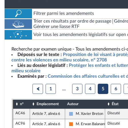
Filtrer parmi les amendements
Trier ces résultats par ordre de passage
Génére
Générer une liasse RTF
Voir tous les amendements législatifs sur open 
Recherche par examen unique - Tous les amendements ci-d
Déposés sur le texte :
Proposition de loi visant à proté
contre les violences en milieu scolaire, n° 2708
Liés au dossier législatif :
Protéger les enfants et lutte
milieu scolaire
Examinés par :
Commission des affaires culturelles et 
1
...
3
4
5
6
n°
Emplacement
Auteur
État
AC46
Discuté
Article 7, alinéa 6
M. Xavier Breton
Droite Républicaine
AC96
Discuté
Article 7, alinéa 6
M. Erwan Balanant
Les Démocrates