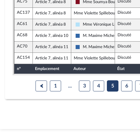
AC75
Discuté
Article 7, alinéa 8
Mme Soumya Bourouaha
Gauche Démocrate et Républicain
AC137
Discuté
Article 7, alinéa 8
Mme Violette Spillebout, rapporteure
AC61
Discuté
Article 7, alinéa 8
Mme Véronique Ludmann
Horizons & Indépendants
AC68
Discuté
Article 7, alinéa 10
M. Maxime Michelet
Union des droites pour la Républi
AC70
Discuté
Article 7, alinéa 11
M. Maxime Michelet
Union des droites pour la Républi
AC154
Discuté
Article 7, alinéa 11
Mme Violette Spillebout, rapporteure
n°
Emplacement
Auteur
État
1
...
3
4
5
6