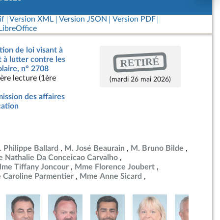
if
Version XML
Version JSON
Version PDF
ibreOffice
ion de loi visant à
RETIRÉ
 à lutter contre les
olaire, n° 2708
ère lecture (1ère
(mardi 26 mai 2026)
ssion des affaires
cation
 Philippe Ballard
M. José Beaurain
M. Bruno Bilde
 Nathalie Da Conceicao Carvalho
me Tiffany Joncour
Mme Florence Joubert
Caroline Parmentier
Mme Anne Sicard