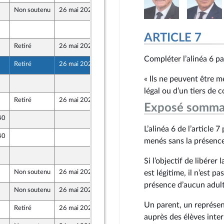
Non soutenu
26 mai 2026
21 mai 2026
22 mai 2026
ARTICLE 7
Retiré
26 mai 2026
21 mai 2026
que
Compléter l’alinéa 6 pa
Retiré
26 mai 2026
19 mai 2026
« Ils ne peuvent être 
21 mai 2026
légal ou d’un tiers de c
Retiré
26 mai 2026
21 mai 2026
Exposé somma
40
21 mai 2026
L’alinéa 6 de l’article 
40
22 mai 2026
menés sans la présence
22 mai 2026
Si l’objectif de libérer
Non soutenu
26 mai 2026
21 mai 2026
est légitime, il n’est 
présence d’aucun adult
Non soutenu
26 mai 2026
21 mai 2026
e
Un parent, un représent
Retiré
26 mai 2026
21 mai 2026
auprès des élèves inte