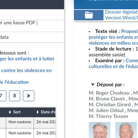
Dossier législat
Version Word/L
r une liasse PDF
Texte visé :
Proposit
data
protéger les enfants et
violences en milieu sc
Stade de lecture :
1
essous sont :
assemblée saisie)
ger les enfants et à lutter
Examiné par :
Commi
culturelles et de l'édu
r contre les violences en
de l'éducation
Déposé par :
M. Roger Chudeau
M.
7
8
M. Bruno Clavet
Mme
M. Christian Girard
M
M. Julien Odoul
Mme 
Sort
Date d'examen
Date de dépôt
M. Thierry Tesson
Non soutenu
26 mai 2026
21 mai 2026
Non soutenu
26 mai 2026
21 mai 2026