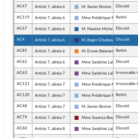
AC47
Discuté
Article 7, alinéa 6
M. Xavier Breton
Droite Républicaine
AC119
Retiré
Article 7, alinéa 6
Mme Frédérique Meunier
Droite Républicaine
AC67
Discuté
Article 7, alinéa 6
M. Maxime Michelet
Union des droites pour la Républi
AC4
Discuté
Article 7, alinéa 6
M. Roger Chudeau
Rassemblement National
AC85
Retiré
Article 7, alinéa 6
M. Erwan Balanant
Les Démocrates
AC62
Discuté
Article 7, alinéa 6
Mme Sandrine Lalanne
Ensemble pour la République
AC63
Irrecevable 
Article 7, alinéa 7
Mme Sandrine Lalanne
Ensemble pour la République
AC121
Irrecevable 
Article 7, alinéa 7
Mme Frédérique Meunier
Droite Républicaine
AC120
Retiré
Article 7, alinéa 7
Mme Frédérique Meunier
Droite Républicaine
AC48
Discuté
Article 7, alinéa 7
M. Xavier Breton
Droite Républicaine
AC74
Discuté
Article 7, alinéa 7
Mme Soumya Bourouaha
Gauche Démocrate et Républicain
AC60
Discuté
Article 7, alinéa 8
Mme Sandrine Lalanne
Ensemble pour la République