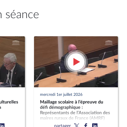
n séance
mercredi 1er juillet 2026
lturelles
Maillage scolaire à l’épreuve du
a
défi démographique :
Représentants de l’Association des
maires ruraux de France (AMRF)
puis de l’Association des petites
partager