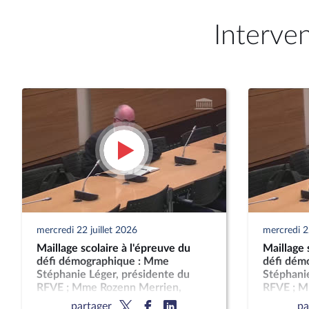
Interve
mercredi 22 juillet 2026
mercredi 22
Maillage scolaire à l'épreuve du
Maillage 
défi démographique : Mme
défi dém
Stéphanie Léger, présidente du
Stéphanie
RFVE ; Mme Rozenn Merrien,
RFVE ; M
présidente de l'Andev, et M.
président
partager
pa