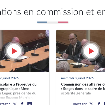
ntions en commission et e
 juillet 2026
mercredi 8 juillet 2026
scolaire à l'épreuve du
Commission des affaires cu
ographique : Mme
: Stages dans le cadre de l
 Léger, présidente du
scolarité générale
me Rozenn Merrien,
e de l'Andev, et M.
rtager
partager