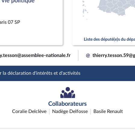
vie politique
aris 07 SP
Liste des député(e)s du dé
ry.tesson@assemblee-nationale.fr
@
thierry.tesson.59@
 la déclaration d'intérêts et d'activités
Collaborateurs
Coralie Delclève
Nadège Delfosse
Basile Renault