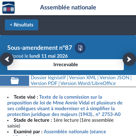
Accèder
Aller au contenu
Aller en bas de la page
Assemblée nationale
à la
page
d'accueil
< Résultats
Sous-amendement n°87
Déposé le
lundi 11 mai 2026
Irrecevable
Dossier législatif
Version XML
Version JSON
Version PDF
Version Word/LibreOffice
Texte visé :
Texte de la commission sur la
proposition de loi de Mme Annie Vidal et plusieurs de
ses collègues visant à moderniser et à simplifier la
protection juridique des majeurs (1943)., n° 2753-A0
Stade de lecture :
1ère lecture (1ère assemblée
saisie)
Examiné par :
Assemblée nationale (séance