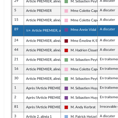
29
A discuter
Article PREMIER, alinéa 7
M. Sébastien Peytavie
Écologiste et Social
5
A discuter
Article PREMIER
Mme Colette Capdevielle
Socialistes et apparentés
15
A discuter
Article PREMIER, alinéa 2
Mme Colette Capdevielle
Socialistes et apparentés
89
A discuter
Sous-amendement de l'amendement n°15
Mme Annie Vidal
Article PREMIER, alinéa 2
Ensemble pour la République
24
A discuter
Article PREMIER, alinéa 5
Mme Émeline K/Bidi
Gauche Démocrate et Républicai
44
A discuter
Article PREMIER, alinéa 2
M. Hadrien Clouet
La France insoumise - Nouveau Fr
21
En traiteme
Article PREMIER, alinéa 1
M. Sébastien Peytavie
Écologiste et Social
16
En traiteme
Article PREMIER, alinéa 2
Mme Colette Capdevielle
Socialistes et apparentés
30
En traiteme
Article PREMIER, alinéa 7
M. Sébastien Peytavie
Écologiste et Social
1
En traiteme
Après l'Article PREMIER
M. Sébastien Huyghe
Ensemble pour la République
2
En traiteme
Après l'Article PREMIER
M. Sébastien Huyghe
Ensemble pour la République
81
Irrecevable
Après l'Article PREMIER
M. Andy Kerbrat
La France insoumise - Nouveau Fr
3
A discuter
Article 2, alinéa 1
M. Patrick Hetzel