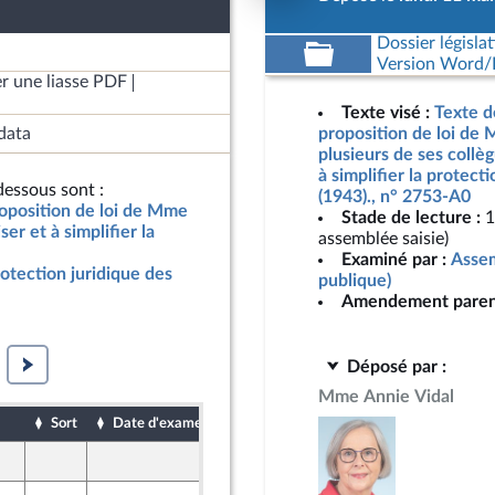
Dossier législat
Version Word/L
r une liasse PDF
Texte visé :
Texte d
data
proposition de loi de 
plusieurs de ses collè
à simplifier la protect
essous sont :
(1943)., n° 2753-A0
roposition de loi de Mme
Stade de lecture :
1
er et à simplifier la
assemblée saisie)
Examiné par :
Assem
rotection juridique des
publique)
Amendement paren
Déposé par :
Mme Annie Vidal
Sort
Date d'examen
Date de dépôt
9 mai 2026
ont Populaire