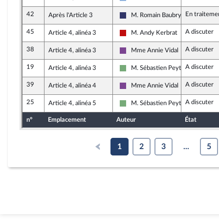
Droite Républicaine
42
En traiteme
Après l'Article 3
M. Romain Baubry
Rassemblement National
45
A discuter
Article 4, alinéa 3
M. Andy Kerbrat
La France insoumise - Nouveau Fr
38
A discuter
Article 4, alinéa 3
Mme Annie Vidal
Ensemble pour la République
19
A discuter
Article 4, alinéa 3
M. Sébastien Peytavie
Écologiste et Social
39
A discuter
Article 4, alinéa 4
Mme Annie Vidal
Ensemble pour la République
25
A discuter
Article 4, alinéa 5
M. Sébastien Peytavie
Écologiste et Social
n°
Emplacement
Auteur
État
1
2
3
...
5