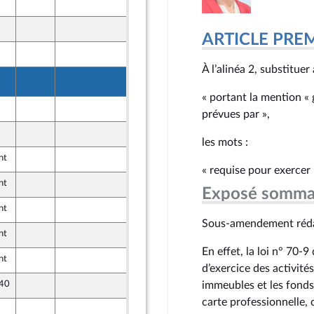
7 mai 2026
7 mai 2026
ARTICLE PRE
7 mai 2026
À l’alinéa 2, substitue
11 mai 2026
« portant la mention « 
7 mai 2026
prévues par »,
ne
9 mai 2026
ont Populaire
les mots :
nt
7 mai 2026
« requise pour exercer 
nt
7 mai 2026
Exposé somma
nt
7 mai 2026
Sous-amendement réda
nt
7 mai 2026
En effet, la loi n° 70‑
nt
7 mai 2026
d’exercice des activité
 40
9 mai 2026
immeubles et les fonds
ont Populaire
carte professionnelle,
7 mai 2026