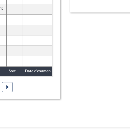
nt
9 mai 2026
9 mai 2026
ont Populaire
9 mai 2026
7 mai 2026
9 mai 2026
7 mai 2026
Sort
Date d'examen
Date de dépôt