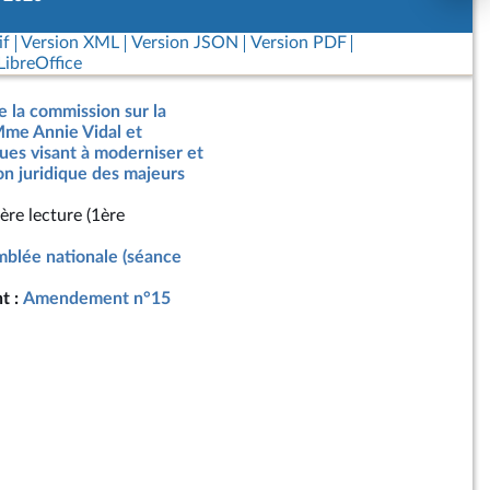
if
Version XML
Version JSON
Version PDF
ibreOffice
e la commission sur la
Mme Annie Vidal et
gues visant à moderniser et
ion juridique des majeurs
ère lecture (1ère
blée nationale (séance
t :
Amendement n°15