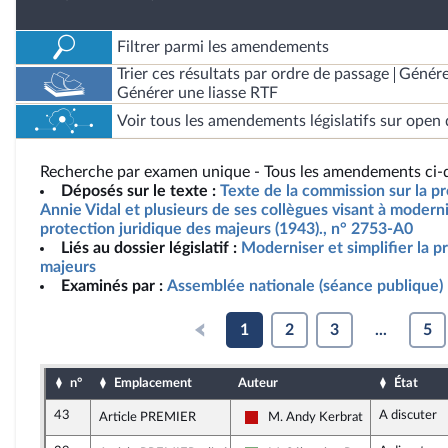
Filtrer parmi les amendements
Trier ces résultats par ordre de passage
Génére
Générer une liasse RTF
Voir tous les amendements législatifs sur open 
Recherche par examen unique - Tous les amendements ci-d
Déposés sur le texte :
Texte de la commission sur la p
Annie Vidal et plusieurs de ses collègues visant à modernis
protection juridique des majeurs (1943)., n° 2753-A0
Liés au dossier législatif :
Moderniser et simplifier la p
majeurs
Examinés par :
Assemblée nationale (séance publique)
1
2
3
...
5
n°
Emplacement
Auteur
État
43
A discuter
Article PREMIER
M. Andy Kerbrat
La France insoumise - Nouveau Fr