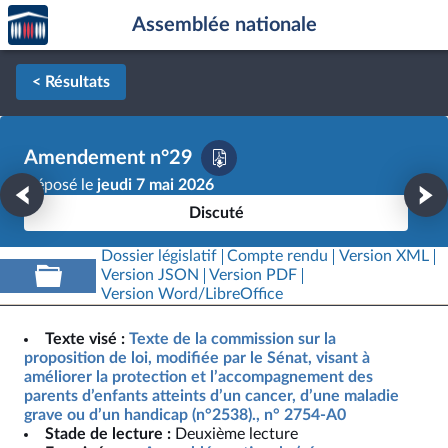
Accèder
Aller au contenu
Aller en bas de la page
Assemblée nationale
à la
page
d'accueil
< Résultats
Amendement n°29
Déposé le
jeudi 7 mai 2026
Discuté
Dossier législatif
Compte rendu
Version XML
Version JSON
Version PDF
Version Word/LibreOffice
Texte visé :
Texte de la commission sur la
proposition de loi, modifiée par le Sénat, visant à
améliorer la protection et l’accompagnement des
parents d’enfants atteints d’un cancer, d’une maladie
grave ou d’un handicap (n°2538)., n° 2754-A0
Stade de lecture :
Deuxième lecture