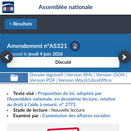
Accèder
Aller au contenu
Aller en bas de la page
Assemblée nationale
à la
page
d'accueil
< Résultats
Amendement n°AS321
Déposé le
jeudi 4 juin 2026
Discuté
Dossier législatif
Version XML
Version JSON
Version PDF
Version Word/LibreOffice
Texte visé :
Proposition de loi, adoptée par
l'Assemblée nationale, en deuxième lecture, relative
au droit à l'aide à mourir, n° 2773
Stade de lecture :
Nouvelle lecture
Examiné par :
Commission des affaires sociales