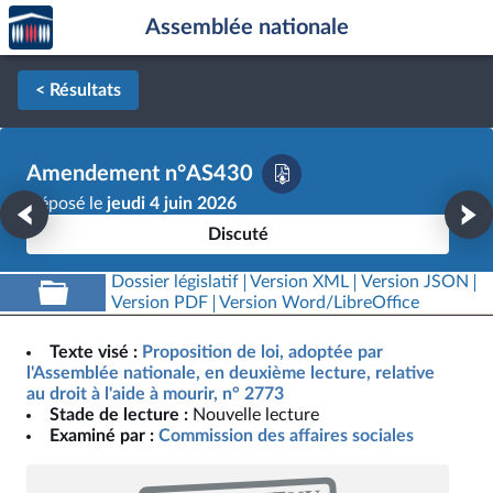
Accèder
Aller au contenu
Aller en bas de la page
Assemblée nationale
à la
page
d'accueil
< Résultats
Amendement n°AS430
Déposé le
jeudi 4 juin 2026
Discuté
Dossier législatif
Version XML
Version JSON
Version PDF
Version Word/LibreOffice
Texte visé :
Proposition de loi, adoptée par
l'Assemblée nationale, en deuxième lecture, relative
au droit à l'aide à mourir, n° 2773
Stade de lecture :
Nouvelle lecture
Examiné par :
Commission des affaires sociales