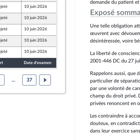
demande du patient et 
jeté
10 juin 2026
4 juin 2026
Exposé somma
jeté
10 juin 2026
3 juin 2026
Une telle obligation at
jeté
10 juin 2026
4 juin 2026
œuvrent avec dévoueme
jeté
10 juin 2026
4 juin 2026
désintéressée, voire b
jeté
10 juin 2026
4 juin 2026
La liberté de conscienc
2001-446 DC du 27 jui
rt
Date d'examen
Date de dépôt
Rappelons aussi, que de
2
...
37
particulier de séparati
par une volonté de cant
champ du droit privé. D
privées renoncent en o
Les contraindre à acco
douteux, en contradicti
dans leur exercice sans