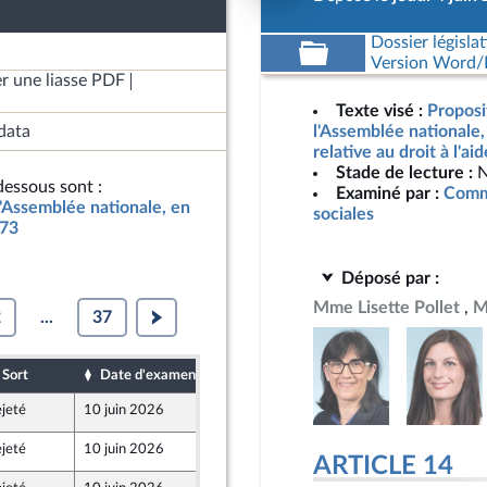
Dossier législat
Version Word/L
r une liasse PDF
Texte visé :
Proposi
data
l'Assemblée nationale
relative au droit à l'ai
Stade de lecture :
N
essous sont :
Examiné par :
Commi
l'Assemblée nationale, en
sociales
773
Déposé par :
Mme Lisette Pollet
M
2
...
37
Sort
Date d'examen
Date de dépôt
jeté
10 juin 2026
4 juin 2026
jeté
10 juin 2026
4 juin 2026
ARTICLE 14