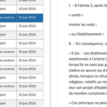
jeté
10 juin 2026
4 juin 2026
I. – A l’alinéa 5, aprè
jeté
10 juin 2026
4 juin 2026
« santé »
on soutenu
10 juin 2026
4 juin 2026
insérer les mots :
jeté
10 juin 2026
3 juin 2026
« ou l’établissement ».
jeté
10 juin 2026
3 juin 2026
jeté
10 juin 2026
3 juin 2026
II. – En conséquence, ap
on soutenu
10 juin 2026
3 juin 2026
« II
bis
. – Les établisse
mentionnés à l’article 
on soutenu
10 juin 2026
4 juin 2026
lorsqu’ils ne sont pas
on soutenu
10 juin 2026
4 juin 2026
mettre en œuvre ou d’a
alinéa, lorsque ce ref
jeté
10 juin 2026
4 juin 2026
religieux, relatifs au 
on soutenu
10 juin 2026
4 juin 2026
leur son projet d’établ
de manière constante à 
jeté
10 juin 2026
4 juin 2026
« Ces principes ne peuv
jeté
10 juin 2026
3 juin 2026