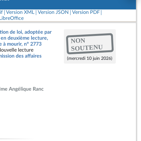
if
Version XML
Version JSON
Version PDF
ibreOffice
tion de loi, adoptée par
, en deuxième lecture,
NON
de à mourir, n° 2773
SOUTENU
ouvelle lecture
ssion des affaires
(mercredi 10 juin 2026)
me Angélique Ranc