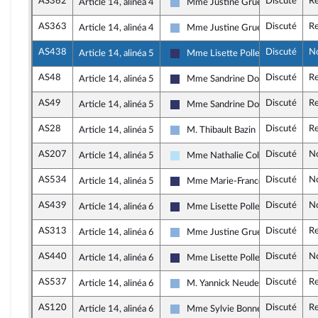
AS362
Discuté
Re
Article 14, alinéa 4
Mme Justine Gruet
Droite Républicaine
AS363
Discuté
Re
Article 14, alinéa 4
Mme Justine Gruet
Droite Républicaine
AS438
Discuté
N
Article 14, alinéa 5
Mme Lisette Pollet
Rassemblement National
AS48
Discuté
Re
Article 14, alinéa 5
Mme Sandrine Dogor-Such
Rassemblement National
AS49
Discuté
Re
Article 14, alinéa 5
Mme Sandrine Dogor-Such
Rassemblement National
AS28
Discuté
Re
Article 14, alinéa 5
M. Thibault Bazin
Droite Républicaine
AS207
Discuté
N
Article 14, alinéa 5
Mme Nathalie Colin-Oesterlé
Horizons & Indépendants
AS534
Discuté
N
Article 14, alinéa 5
Mme Marie-France Lorho
Rassemblement National
AS439
Discuté
N
Article 14, alinéa 6
Mme Lisette Pollet
Rassemblement National
AS313
Discuté
Re
Article 14, alinéa 6
Mme Justine Gruet
Droite Républicaine
AS440
Discuté
N
Article 14, alinéa 6
Mme Lisette Pollet
Rassemblement National
AS537
Discuté
Re
Article 14, alinéa 6
M. Yannick Neuder
Droite Républicaine
AS120
Discuté
Re
Article 14, alinéa 6
Mme Sylvie Bonnet
Droite Républicaine