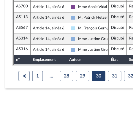
AS700
Discuté
Re
Article 14, alinéa 6
Mme Annie Vidal
Ensemble pour la République
AS113
Discuté
Re
Article 14, alinéa 6
M. Patrick Hetzel
Droite Républicaine
AS567
Discuté
Re
Article 14, alinéa 6
M. François Gernigon
Horizons & Indépendants
AS314
Discuté
Re
Article 14, alinéa 6
Mme Justine Gruet
Droite Républicaine
AS316
Discuté
Re
Article 14, alinéa 6
Mme Justine Gruet
Droite Républicaine
n°
Emplacement
Auteur
État
So
1
...
28
29
30
31
3