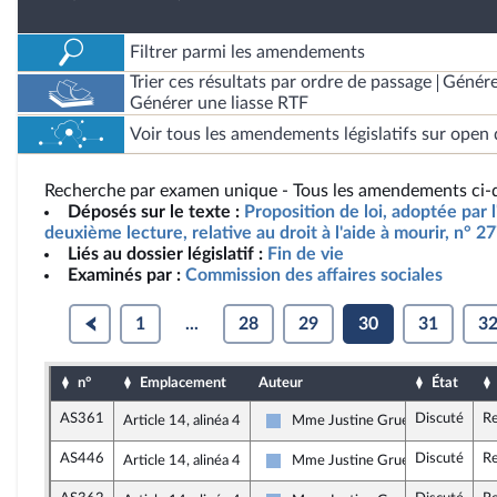
Filtrer parmi les amendements
Trier ces résultats par ordre de passage
Génére
Générer une liasse RTF
Voir tous les amendements législatifs sur open 
Recherche par examen unique - Tous les amendements ci-d
Déposés sur le texte :
Proposition de loi, adoptée par 
deuxième lecture, relative au droit à l'aide à mourir, n° 2
Liés au dossier législatif :
Fin de vie
Examinés par :
Commission des affaires sociales
1
...
28
29
30
31
3
n°
Emplacement
Auteur
État
AS361
Discuté
Re
Article 14, alinéa 4
Mme Justine Gruet
Droite Républicaine
AS446
Discuté
Re
Article 14, alinéa 4
Mme Justine Gruet
Droite Républicaine