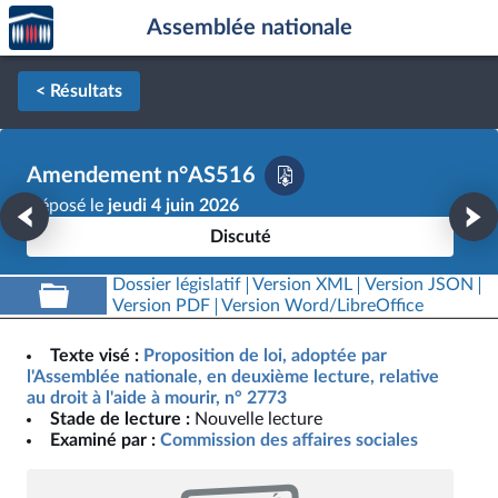
Accèder
Aller au contenu
Aller en bas de la page
Assemblée nationale
à la
page
d'accueil
< Résultats
Amendement n°AS516
Déposé le
jeudi 4 juin 2026
Discuté
Dossier législatif
Version XML
Version JSON
Version PDF
Version Word/LibreOffice
Texte visé :
Proposition de loi, adoptée par
l'Assemblée nationale, en deuxième lecture, relative
au droit à l'aide à mourir, n° 2773
Stade de lecture :
Nouvelle lecture
Examiné par :
Commission des affaires sociales