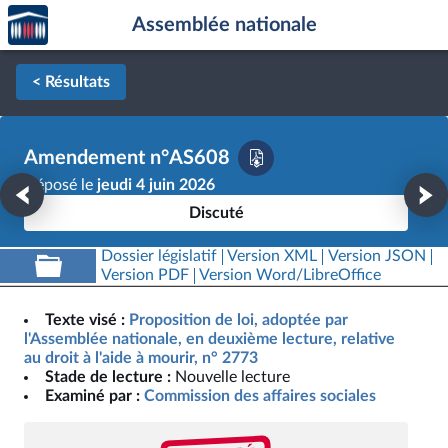
Accèder
Aller au contenu
Aller en bas de la page
Assemblée nationale
à la
page
d'accueil
< Résultats
Amendement n°AS608
Déposé le
jeudi 4 juin 2026
Discuté
Dossier législatif
Version XML
Version JSON
Version PDF
Version Word/LibreOffice
Texte visé :
Proposition de loi, adoptée par
l'Assemblée nationale, en deuxième lecture, relative
au droit à l'aide à mourir, n° 2773
Stade de lecture :
Nouvelle lecture
Examiné par :
Commission des affaires sociales