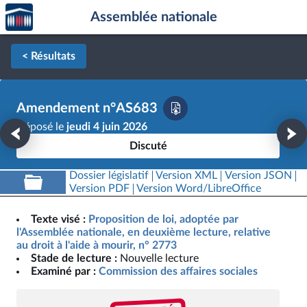
Accèder
Aller au contenu
Aller en bas de la page
Assemblée nationale
à la
page
d'accueil
< Résultats
Amendement n°AS683
Déposé le
jeudi 4 juin 2026
Discuté
Dossier législatif
Version XML
Version JSON
Version PDF
Version Word/LibreOffice
Texte visé :
Proposition de loi, adoptée par
l'Assemblée nationale, en deuxième lecture, relative
au droit à l'aide à mourir, n° 2773
Stade de lecture :
Nouvelle lecture
Examiné par :
Commission des affaires sociales