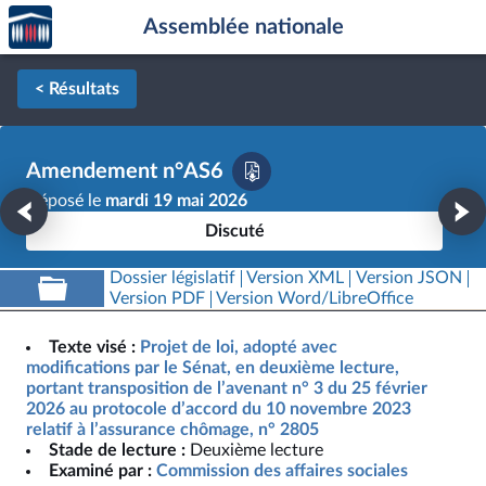
Accèder
Aller au contenu
Aller en bas de la page
Assemblée nationale
à la
page
d'accueil
< Résultats
Amendement n°AS6
Déposé le
mardi 19 mai 2026
Discuté
Dossier législatif
Version XML
Version JSON
Version PDF
Version Word/LibreOffice
Texte visé :
Projet de loi, adopté avec
modifications par le Sénat, en deuxième lecture,
portant transposition de l’avenant n° 3 du 25 février
2026 au protocole d’accord du 10 novembre 2023
relatif à l’assurance chômage, n° 2805
Stade de lecture :
Deuxième lecture
Examiné par :
Commission des affaires sociales