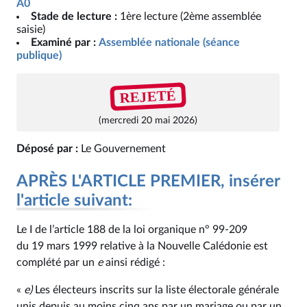
A0
Stade de lecture :
1ère lecture (2ème assemblée
saisie)
Examiné par :
Assemblée nationale (séance
publique)
REJETÉ
(mercredi 20 mai 2026)
Déposé par :
Le Gouvernement
APRÈS L'ARTICLE PREMIER, insérer
l'article suivant:
Le I de l’article 188 de la loi organique n° 99‑209
du 19 mars 1999 relative à la Nouvelle Calédonie est
complété par un
e
ainsi rédigé :
«
e)
Les électeurs inscrits sur la liste électorale générale
unis depuis au moins cinq ans par un mariage ou par un