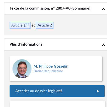
Texte de la commission, n° 2807-A0 (Sommaire)
<b>Texte de la commission, n° 2807-A0 (Sommaire)</b>
er
Article 1
Article 2
Plus d’informations
<b>Plus d’informations</b>
M. Philippe Gosselin
Droite Républicaine
Accéder au dossier législatif