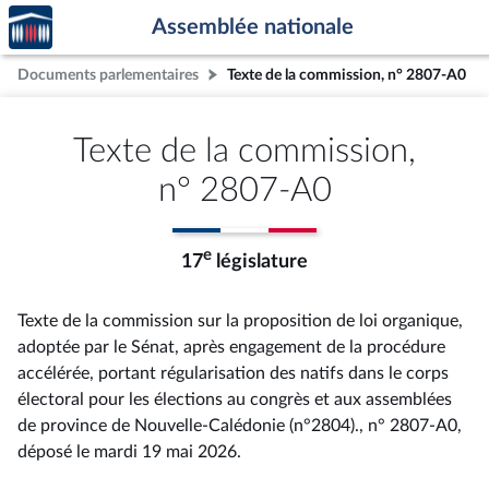
Accèder
Aller au contenu
Aller en bas de la page
Assemblée nationale
à la
page
Documents parlementaires
Texte de la commission, n° 2807-A0
d'accueil
Texte de la commission,
n° 2807-A0
e
17
législature
Texte de la commission sur la proposition de loi organique,
adoptée par le Sénat, après engagement de la procédure
accélérée, portant régularisation des natifs dans le corps
électoral pour les élections au congrès et aux assemblées
de province de Nouvelle-Calédonie (n°2804)., n° 2807-A0
,
déposé le mardi 19 mai 2026
.