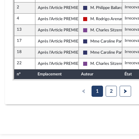
2
Irrecev
Après l'Article PREMIER
M. Philippe Ballard
Rassemblement National
4
Irrecev
Après l'Article PREMIER
M. Rodrigo Arenas
La France insoumise - Nouvea
13
Irrecev
Après l'Article PREMIER
M. Charles Sitzenstuhl
Ensemble pour la République
17
Irrecev
Après l'Article PREMIER
Mme Caroline Parmentier
Rassemblement National
18
Irrecev
Après l'Article PREMIER
Mme Caroline Parmentier
Rassemblement National
22
Irrecev
Après l'Article PREMIER
M. Charles Sitzenstuhl
Ensemble pour la République
n°
Emplacement
Auteur
État
1
2