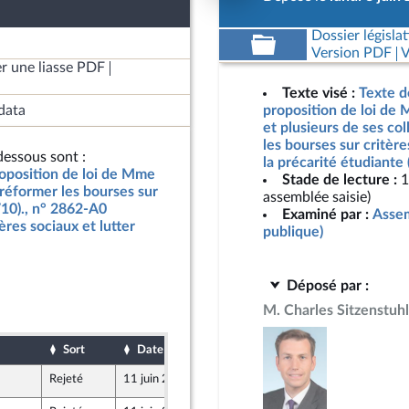
Dossier législat
Version PDF
V
r une liasse PDF
Texte visé :
Texte d
data
proposition de loi d
et plusieurs de ses co
les bourses sur critère
essous sont :
la précarité étudiante
roposition de loi de Mme
Stade de lecture :
1
réformer les bourses sur
assemblée saisie)
710)., n° 2862-A0
Examiné par :
Assem
ères sociaux et lutter
publique)
Déposé par :
M. Charles Sitzenstuhl
Sort
Date d'examen
Date de dépôt
Rejeté
11 juin 2026
8 juin 2026