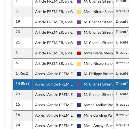
11
Discuté
Article PREMIER, alinéa 3
M. Charles Sitzenstuhl
Ensemble pour la République
5
Irrecev
Article PREMIER, alinéa 3
Mme Nicole Sanquer
Libertés, Indépendants, Outre
19
Discuté
Article PREMIER, alinéa 4
M. Charles Sitzenstuhl
Ensemble pour la République
20
Discuté
Article PREMIER, alinéa 4
M. Charles Sitzenstuhl
Ensemble pour la République
21
Discuté
Article PREMIER, alinéa 4
M. Charles Sitzenstuhl
Ensemble pour la République
3
Irrecev
Article PREMIER, alinéa 4
Mme Marie Mesmeur
La France insoumise - Nouvea
6
Irrecev
Article PREMIER, alinéa 4
Mme Nicole Sanquer
Libertés, Indépendants, Outre
1 (Rect)
Discuté
Après l'Article PREMIER
M. Philippe Ballard
Rassemblement National
14 (Rect)
Discuté
Après l'Article PREMIER
M. Charles Sitzenstuhl
Ensemble pour la République
23
Discuté
Après l'Article PREMIER
M. Charles Sitzenstuhl
Ensemble pour la République
15
Irrecev
Après l'Article PREMIER
Mme Caroline Parmentier
Rassemblement National
16
Irrecev
Après l'Article PREMIER
Mme Caroline Parmentier
Rassemblement National
24
Irrecev
Après l'Article PREMIER
Mme Anchya Bamana
Rassemblement National