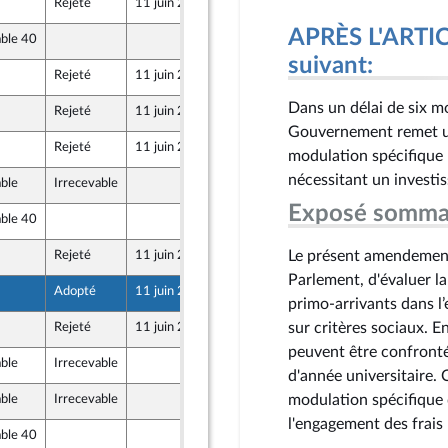
Rejeté
11 juin 2026
8 juin 2026
APRÈS L'ARTICL
able 40
8 juin 2026
-mer et Territoires
suivant:
Rejeté
11 juin 2026
8 juin 2026
Dans un délai de six mo
Rejeté
11 juin 2026
8 juin 2026
Gouvernement remet un
Rejeté
11 juin 2026
8 juin 2026
modulation spécifique p
nécessitant un investi
able
Irrecevable
8 juin 2026
u Front Populaire
Exposé somma
able 40
8 juin 2026
-mer et Territoires
Le présent amendemen
Rejeté
11 juin 2026
5 juin 2026
Parlement, d'évaluer l
Adopté
11 juin 2026
8 juin 2026
primo-arrivants dans l
sur critères sociaux. En
Rejeté
11 juin 2026
8 juin 2026
peuvent être confronté
able
Irrecevable
8 juin 2026
d'année universitaire. 
modulation spécifique 
able
Irrecevable
8 juin 2026
l'engagement des frais
able 40
8 juin 2026