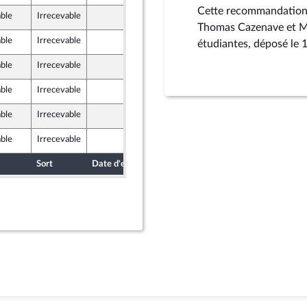
Cette recommandation 
able
Irrecevable
5 juin 2026
Thomas Cazenave et M.
able
Irrecevable
8 juin 2026
étudiantes, déposé le 
u Front Populaire
able
Irrecevable
8 juin 2026
able
Irrecevable
8 juin 2026
able
Irrecevable
8 juin 2026
able
Irrecevable
8 juin 2026
Sort
Date d'examen
Date de dépôt