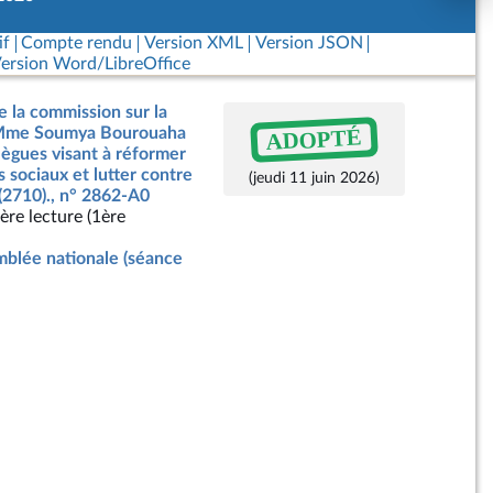
if
Compte rendu
Version XML
Version JSON
ersion Word/LibreOffice
e la commission sur la
ADOPTÉ
e Mme Soumya Bourouaha
llègues visant à réformer
s sociaux et lutter contre
(jeudi 11 juin 2026)
 (2710)., n° 2862-A0
ère lecture (1ère
blée nationale (séance