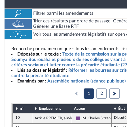
Filtrer parmi les amendements
Trier ces résultats par ordre de passage
Génére
Générer une liasse RTF
Voir tous les amendements législatifs sur open 
Recherche par examen unique - Tous les amendements ci-d
Déposés sur le texte :
Texte de la commission sur la p
Soumya Bourouaha et plusieurs de ses collègues visant à 
critères sociaux et lutter contre la précarité étudiante (2
Liés au dossier législatif :
Réformer les bourses sur crit
contre la précarité étudiante
Examinés par :
Assemblée nationale (séance publique)
1
2
n°
Emplacement
Auteur
État
10
Discuté
Article PREMIER, alinéa 2
M. Charles Sitzenstuhl
Ensemble pour la République