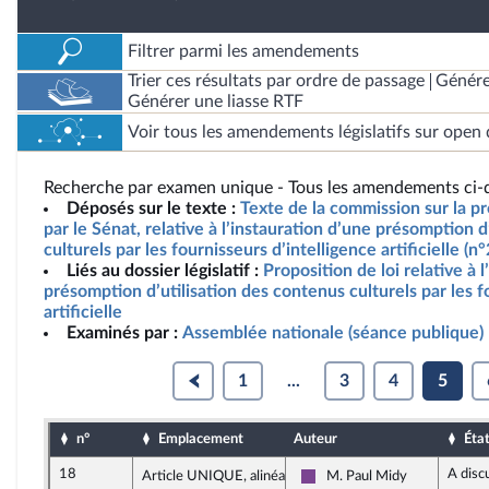
Filtrer parmi les amendements
Trier ces résultats par ordre de passage
Génére
Générer une liasse RTF
Voir tous les amendements législatifs sur open 
Recherche par examen unique - Tous les amendements ci-d
Déposés sur le texte :
Texte de la commission sur la pr
par le Sénat, relative à l’instauration d’une présomption d
culturels par les fournisseurs d’intelligence artificielle (
Liés au dossier législatif :
Proposition de loi relative à 
présomption d’utilisation des contenus culturels par les f
artificielle
Examinés par :
Assemblée nationale (séance publique)
1
...
3
4
5
n°
Emplacement
Auteur
Éta
18
A disc
Article UNIQUE, alinéa 5
M. Paul Midy
Ensemble pour la Républiqu