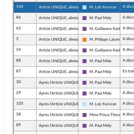
104
A disc
Article UNIQUE, alinéa 5
M. Loïc Kervran
Horizons & Indépendants
86
A disc
Article UNIQUE, alinéa 5
M. Paul Midy
Ensemble pour la Républiqu
62
A disc
Article UNIQUE, alinéa 5
M. Guillaume Kasbarian
Ensemble pour la Républiqu
5
A disc
Article UNIQUE, alinéa 5
M. Philippe Latombe
Les Démocrates
54
A disc
Article UNIQUE, alinéa 5
M. Guillaume Kasbarian
Ensemble pour la Républiqu
88
A disc
Article UNIQUE, alinéa 5
M. Paul Midy
Ensemble pour la Républiqu
87
En tra
Article UNIQUE, alinéa 5
M. Paul Midy
Ensemble pour la Républiqu
30
A disc
Après l'Article UNIQUE
M. Paul Midy
Ensemble pour la Républiqu
29
A disc
Après l'Article UNIQUE
M. Paul Midy
Ensemble pour la Républiqu
105
A disc
Après l'Article UNIQUE
M. Loïc Kervran
Horizons & Indépendants
38
A disc
Après l'Article UNIQUE
Mme Prisca Thevenot
Ensemble pour la Républiqu
89
A disc
Après l'Article UNIQUE
M. Paul Midy
Ensemble pour la Républiqu