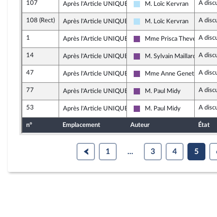
107
A disc
Après l'Article UNIQUE
M. Loïc Kervran
Horizons & Indépendants
108 (Rect)
A disc
Après l'Article UNIQUE
M. Loïc Kervran
Horizons & Indépendants
1
A disc
Après l'Article UNIQUE
Mme Prisca Thevenot
Ensemble pour la Républiqu
14
A disc
Après l'Article UNIQUE
M. Sylvain Maillard
Ensemble pour la Républiqu
47
A disc
Après l'Article UNIQUE
Mme Anne Genetet
Ensemble pour la Républiqu
77
A disc
Après l'Article UNIQUE
M. Paul Midy
Ensemble pour la Républiqu
53
A disc
Après l'Article UNIQUE
M. Paul Midy
Ensemble pour la Républiqu
n°
Emplacement
Auteur
État
1
...
3
4
5