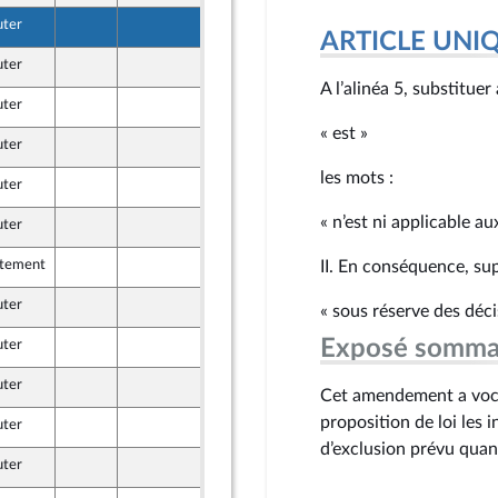
uter
8 juin 2026
ARTICLE UNI
uter
8 juin 2026
e
A l’alinéa 5, substituer
uter
8 juin 2026
e
« est »
uter
4 juin 2026
les mots :
uter
8 juin 2026
e
« n’est ni applicable a
uter
8 juin 2026
e
itement
8 juin 2026
II. En conséquence, su
e
uter
5 juin 2026
« sous réserve des déci
e
Exposé somma
uter
5 juin 2026
e
uter
8 juin 2026
Cet amendement a voca
proposition de loi les 
uter
8 juin 2026
e
d’exclusion prévu quan
uter
8 juin 2026
e