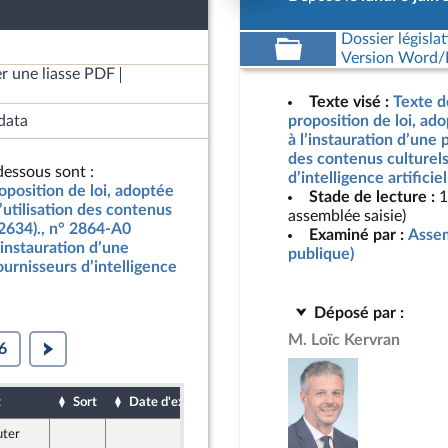
Dossier législat
Version Word/L
r une liasse PDF
Texte visé :
Texte d
data
proposition de loi, ado
à l’instauration d’une 
des contenus culturels
essous sont :
d’intelligence artifici
oposition de loi, adoptée
Stade de lecture :
1
’utilisation des contenus
assemblée saisie)
n°2634)., n° 2864-A0
Examiné par :
Assem
l’instauration d’une
publique)
ournisseurs d’intelligence
Déposé par :
M. Loïc Kervran
6
t
Sort
Date d'examen
Date de dépôt
uter
4 juin 2026
e