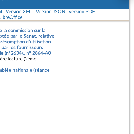
if
Version XML
Version JSON
Version PDF
ibreOffice
e la commission sur la
ptée par le Sénat, relative
présomption d’utilisation
 par les fournisseurs
elle (n°2634)., n° 2864-A0
ère lecture (2ème
blée nationale (séance