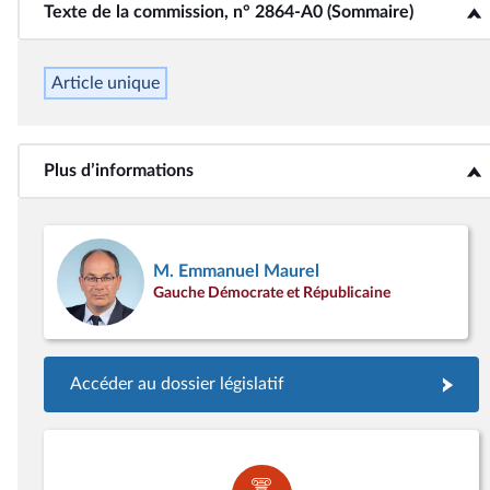
Texte de la commission, n° 2864-A0 (Sommaire)
<b>Texte de la commission, n° 2864-A0 (Sommaire)</b>
Article unique
Plus d’informations
<b>Plus d’informations</b>
M. Emmanuel Maurel
Gauche Démocrate et Républicaine
Accéder au dossier législatif