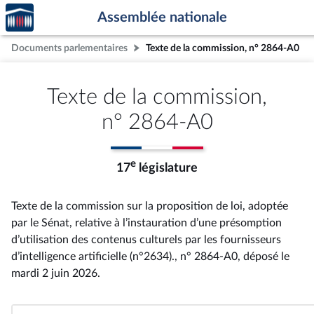
Accèder
Aller au contenu
Aller en bas de la page
Assemblée nationale
à la
page
Documents parlementaires
Texte de la commission, n° 2864-A0
d'accueil
Texte de la commission,
n° 2864-A0
e
17
législature
Texte de la commission sur la proposition de loi, adoptée
par le Sénat, relative à l’instauration d’une présomption
d’utilisation des contenus culturels par les fournisseurs
d’intelligence artificielle (n°2634)., n° 2864-A0
, déposé le
mardi 2 juin 2026
.