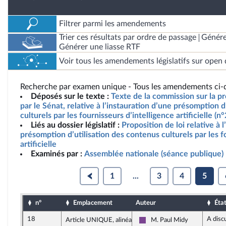
Filtrer parmi les amendements
Trier ces résultats par ordre de passage
Génére
Générer une liasse RTF
Voir tous les amendements législatifs sur open 
Recherche par examen unique - Tous les amendements ci-d
Déposés sur le texte :
Texte de la commission sur la pr
par le Sénat, relative à l’instauration d’une présomption d
culturels par les fournisseurs d’intelligence artificielle (
Liés au dossier législatif :
Proposition de loi relative à 
présomption d’utilisation des contenus culturels par les f
artificielle
Examinés par :
Assemblée nationale (séance publique)
1
...
3
4
5
n°
Emplacement
Auteur
Éta
18
A disc
Article UNIQUE, alinéa 5
M. Paul Midy
Ensemble pour la Républiqu