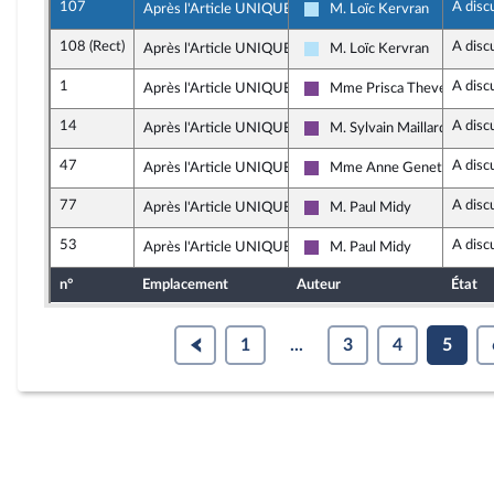
107
A disc
Après l'Article UNIQUE
M. Loïc Kervran
Horizons & Indépendants
108 (Rect)
A disc
Après l'Article UNIQUE
M. Loïc Kervran
Horizons & Indépendants
1
A disc
Après l'Article UNIQUE
Mme Prisca Thevenot
Ensemble pour la Républiqu
14
A disc
Après l'Article UNIQUE
M. Sylvain Maillard
Ensemble pour la Républiqu
47
A disc
Après l'Article UNIQUE
Mme Anne Genetet
Ensemble pour la Républiqu
77
A disc
Après l'Article UNIQUE
M. Paul Midy
Ensemble pour la Républiqu
53
A disc
Après l'Article UNIQUE
M. Paul Midy
Ensemble pour la Républiqu
n°
Emplacement
Auteur
État
1
...
3
4
5