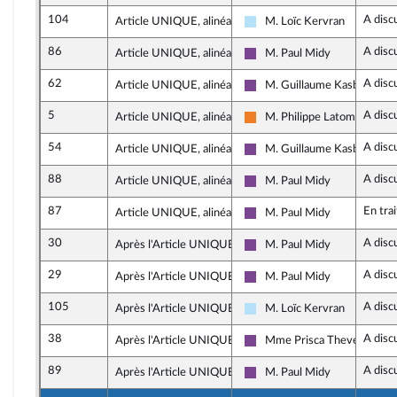
104
A disc
Article UNIQUE, alinéa 5
M. Loïc Kervran
Horizons & Indépendants
86
A disc
Article UNIQUE, alinéa 5
M. Paul Midy
Ensemble pour la Républiqu
62
A disc
Article UNIQUE, alinéa 5
M. Guillaume Kasbarian
Ensemble pour la Républiqu
5
A disc
Article UNIQUE, alinéa 5
M. Philippe Latombe
Les Démocrates
54
A disc
Article UNIQUE, alinéa 5
M. Guillaume Kasbarian
Ensemble pour la Républiqu
88
A disc
Article UNIQUE, alinéa 5
M. Paul Midy
Ensemble pour la Républiqu
87
En tra
Article UNIQUE, alinéa 5
M. Paul Midy
Ensemble pour la Républiqu
30
A disc
Après l'Article UNIQUE
M. Paul Midy
Ensemble pour la Républiqu
29
A disc
Après l'Article UNIQUE
M. Paul Midy
Ensemble pour la Républiqu
105
A disc
Après l'Article UNIQUE
M. Loïc Kervran
Horizons & Indépendants
38
A disc
Après l'Article UNIQUE
Mme Prisca Thevenot
Ensemble pour la Républiqu
89
A disc
Après l'Article UNIQUE
M. Paul Midy
Ensemble pour la Républiqu