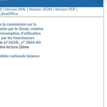
if
Version XML
Version JSON
Version PDF
ibreOffice
e la commission sur la
ptée par le Sénat, relative
présomption d’utilisation
 par les fournisseurs
elle (n°2634)., n° 2864-A0
ère lecture (2ème
blée nationale (séance