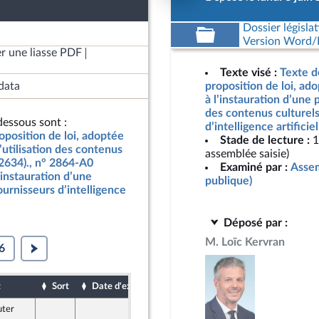
Dossier législat
Version Word/L
r une liasse PDF
Texte visé :
Texte d
data
proposition de loi, ado
à l’instauration d’une 
des contenus culturels
essous sont :
d’intelligence artifici
oposition de loi, adoptée
Stade de lecture :
1
’utilisation des contenus
assemblée saisie)
n°2634)., n° 2864-A0
Examiné par :
Assem
l’instauration d’une
publique)
ournisseurs d’intelligence
Déposé par :
M. Loïc Kervran
6
t
Sort
Date d'examen
Date de dépôt
uter
4 juin 2026
e