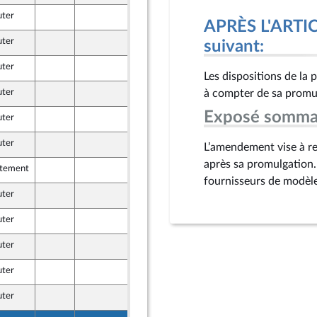
uter
8 juin 2026
APRÈS L'ARTICL
uter
8 juin 2026
suivant:
e
uter
8 juin 2026
e
Les dispositions de la 
uter
4 juin 2026
à compter de sa promu
Exposé somma
uter
8 juin 2026
e
uter
8 juin 2026
L’amendement vise à rep
e
après sa promulgation. 
itement
8 juin 2026
e
fournisseurs de modèle
uter
5 juin 2026
e
uter
5 juin 2026
e
uter
8 juin 2026
uter
8 juin 2026
e
uter
8 juin 2026
e