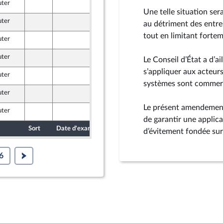
uter
8 juin 2026
Une telle situation ser
uter
8 juin 2026
au détriment des entre
tout en limitant forteme
uter
4 juin 2026
e
uter
4 juin 2026
Le Conseil d’État a d’a
e
s’appliquer aux acteur
uter
8 juin 2026
e
systèmes sont commercia
uter
8 juin 2026
e
Le présent amendement 
uter
8 juin 2026
e
de garantir une applica
Sort
Date d'examen
Date de dépôt
d’évitement fondée sur 
6