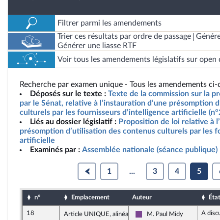
Filtrer parmi les amendements
Trier ces résultats par ordre de passage
Génére
Générer une liasse RTF
Voir tous les amendements législatifs sur open 
Recherche par examen unique - Tous les amendements ci-d
Déposés sur le texte :
Texte de la commission sur la pr
par le Sénat, relative à l’instauration d’une présomption d
culturels par les fournisseurs d’intelligence artificielle (
Liés au dossier législatif :
Proposition de loi relative à 
présomption d’utilisation des contenus culturels par les f
artificielle
Examinés par :
Assemblée nationale (séance publique)
1
...
3
4
5
n°
Emplacement
Auteur
Éta
18
A disc
Article UNIQUE, alinéa 5
M. Paul Midy
Ensemble pour la Républiqu