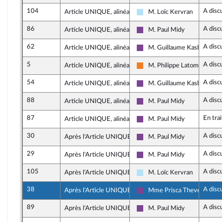
104
A disc
Article UNIQUE, alinéa 5
M. Loïc Kervran
Horizons & Indépendants
86
A disc
Article UNIQUE, alinéa 5
M. Paul Midy
Ensemble pour la Républiqu
62
A disc
Article UNIQUE, alinéa 5
M. Guillaume Kasbarian
Ensemble pour la Républiqu
5
A disc
Article UNIQUE, alinéa 5
M. Philippe Latombe
Les Démocrates
54
A disc
Article UNIQUE, alinéa 5
M. Guillaume Kasbarian
Ensemble pour la Républiqu
88
A disc
Article UNIQUE, alinéa 5
M. Paul Midy
Ensemble pour la Républiqu
87
En tra
Article UNIQUE, alinéa 5
M. Paul Midy
Ensemble pour la Républiqu
30
A disc
Après l'Article UNIQUE
M. Paul Midy
Ensemble pour la Républiqu
29
A disc
Après l'Article UNIQUE
M. Paul Midy
Ensemble pour la Républiqu
105
A disc
Après l'Article UNIQUE
M. Loïc Kervran
Horizons & Indépendants
38
A disc
Après l'Article UNIQUE
Mme Prisca Thevenot
Ensemble pour la Républiqu
89
A disc
Après l'Article UNIQUE
M. Paul Midy
Ensemble pour la Républiqu