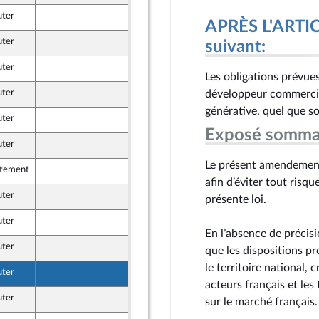
uter
8 juin 2026
APRÈS L'ARTICL
uter
8 juin 2026
suivant:
e
uter
8 juin 2026
e
Les obligations prévues
uter
4 juin 2026
développeur commercial
générative, quel que so
uter
8 juin 2026
e
Exposé somma
uter
8 juin 2026
e
Le présent amendement v
itement
8 juin 2026
e
afin d’éviter tout risq
uter
5 juin 2026
présente loi.
e
uter
5 juin 2026
e
En l’absence de précis
uter
8 juin 2026
que les dispositions pr
le territoire national, 
uter
8 juin 2026
e
acteurs français et le
uter
8 juin 2026
sur le marché français.
e