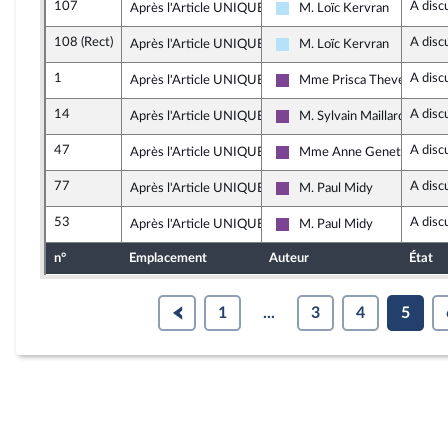
107
A disc
Après l'Article UNIQUE
M. Loïc Kervran
Horizons & Indépendants
108 (Rect)
A disc
Après l'Article UNIQUE
M. Loïc Kervran
Horizons & Indépendants
1
A disc
Après l'Article UNIQUE
Mme Prisca Thevenot
Ensemble pour la Républiqu
14
A disc
Après l'Article UNIQUE
M. Sylvain Maillard
Ensemble pour la Républiqu
47
A disc
Après l'Article UNIQUE
Mme Anne Genetet
Ensemble pour la Républiqu
77
A disc
Après l'Article UNIQUE
M. Paul Midy
Ensemble pour la Républiqu
53
A disc
Après l'Article UNIQUE
M. Paul Midy
Ensemble pour la Républiqu
n°
Emplacement
Auteur
État
1
...
3
4
5