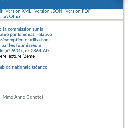
if
Version XML
Version JSON
Version PDF
ibreOffice
e la commission sur la
ptée par le Sénat, relative
présomption d’utilisation
 par les fournisseurs
elle (n°2634)., n° 2864-A0
ère lecture (2ème
blée nationale (séance
Mme Anne Genetet