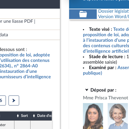
Dossier législat
Version Word/L
r une liasse PDF
Texte visé :
Texte d
data
proposition de loi, ado
à l’instauration d’une 
des contenus culturels
essous sont :
d’intelligence artifici
oposition de loi, adoptée
Stade de lecture :
1
’utilisation des contenus
assemblée saisie)
n°2634)., n° 2864-A0
Examiné par :
Assem
l’instauration d’une
publique)
ournisseurs d’intelligence
Déposé par :
Mme Prisca Thevenot
6
t
Sort
Date d'examen
Date de dépôt
uter
4 juin 2026
e