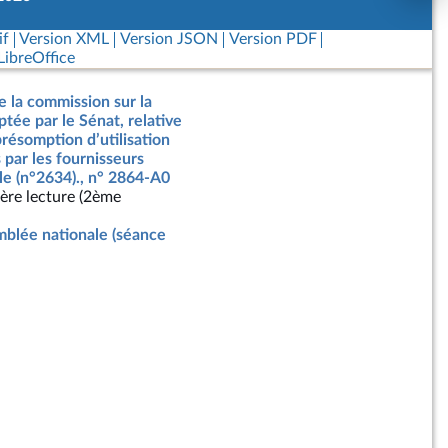
if
Version XML
Version JSON
Version PDF
ibreOffice
e la commission sur la
ptée par le Sénat, relative
présomption d’utilisation
 par les fournisseurs
elle (n°2634)., n° 2864-A0
ère lecture (2ème
blée nationale (séance