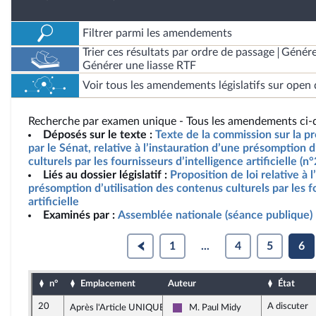
Filtrer parmi les amendements
Trier ces résultats par ordre de passage
Génére
Générer une liasse RTF
Voir tous les amendements législatifs sur open 
Recherche par examen unique - Tous les amendements ci-d
Déposés sur le texte :
Texte de la commission sur la pr
par le Sénat, relative à l’instauration d’une présomption d
culturels par les fournisseurs d’intelligence artificielle (
Liés au dossier législatif :
Proposition de loi relative à 
présomption d’utilisation des contenus culturels par les f
artificielle
Examinés par :
Assemblée nationale (séance publique)
1
...
4
5
6
n°
Emplacement
Auteur
État
20
A discuter
Après l'Article UNIQUE
M. Paul Midy
Ensemble pour la République