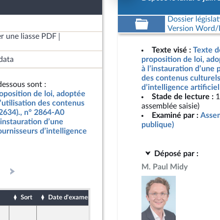
Dossier législat
Version Word/L
r une liasse PDF
Texte visé :
Texte d
data
proposition de loi, ado
à l’instauration d’une 
des contenus culturels
essous sont :
d’intelligence artifici
oposition de loi, adoptée
Stade de lecture :
1
’utilisation des contenus
assemblée saisie)
n°2634)., n° 2864-A0
Examiné par :
Assem
l’instauration d’une
publique)
ournisseurs d’intelligence
Déposé par :
M. Paul Midy
Sort
Date d'examen
Date de dépôt
4 juin 2026