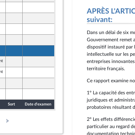
4 juin 2026
APRÈS L'ARTICL
8 juin 2026
suivant:
8 juin 2026
Dans un délai de six mo
8 juin 2026
Gouvernement remet au
dispositif instauré par 
8 juin 2026
intellectuelle sur les 
nt
8 juin 2026
entreprises innovantes d
territoire français.
nt
8 juin 2026
Ce rapport examine n
4 juin 2026
1° La capacité des entr
8 juin 2026
juridiques et administr
Sort
Date d'examen
Date de dépôt
probatoires résultant 
2° Les effets différenci
particulier au regard d
documentation techniq