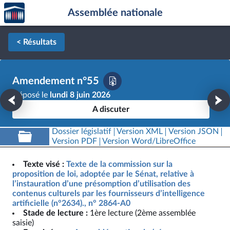
Accèder
Aller au contenu
Aller en bas de la page
Assemblée nationale
à la
page
d'accueil
< Résultats
Amendement n°55
Déposé le
lundi 8 juin 2026
A discuter
Dossier législatif
Version XML
Version JSON
Version PDF
Version Word/LibreOffice
Texte visé :
Texte de la commission sur la
proposition de loi, adoptée par le Sénat, relative à
l’instauration d’une présomption d’utilisation des
contenus culturels par les fournisseurs d’intelligence
artificielle (n°2634)., n° 2864-A0
Stade de lecture :
1ère lecture (2ème assemblée
saisie)