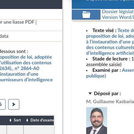
Dossier législat
Version Word/L
r une liasse PDF
Texte visé :
Texte d
data
proposition de loi, ado
à l’instauration d’une 
des contenus culturels
essous sont :
d’intelligence artifici
oposition de loi, adoptée
Stade de lecture :
1
’utilisation des contenus
assemblée saisie)
n°2634)., n° 2864-A0
Examiné par :
Assem
l’instauration d’une
publique)
ournisseurs d’intelligence
Déposé par :
M. Guillaume Kasbari
6
Sort
Date d'examen
Date de dépôt
8 juin 2026