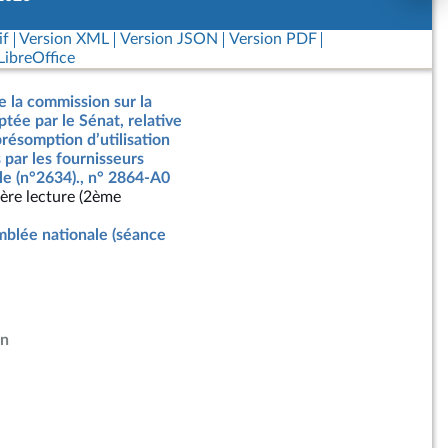
if
Version XML
Version JSON
Version PDF
ibreOffice
e la commission sur la
ptée par le Sénat, relative
présomption d’utilisation
 par les fournisseurs
elle (n°2634)., n° 2864-A0
ère lecture (2ème
blée nationale (séance
an