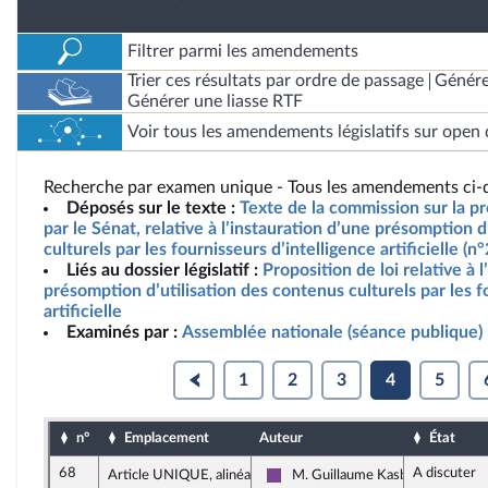
Filtrer parmi les amendements
Trier ces résultats par ordre de passage
Génére
Générer une liasse RTF
Voir tous les amendements législatifs sur open 
Recherche par examen unique - Tous les amendements ci-d
Déposés sur le texte :
Texte de la commission sur la pr
par le Sénat, relative à l’instauration d’une présomption d
culturels par les fournisseurs d’intelligence artificielle (
Liés au dossier législatif :
Proposition de loi relative à 
présomption d’utilisation des contenus culturels par les f
artificielle
Examinés par :
Assemblée nationale (séance publique)
1
2
3
4
5
n°
Emplacement
Auteur
État
68
A discuter
Article UNIQUE, alinéa 3
M. Guillaume Kasbarian
Ensemble pour la République