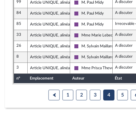
99
A discuter
Article UNIQUE, alinéa 3
M. Paul Midy
Ensemble pour la République
84
A discuter
Article UNIQUE, alinéa 3
M. Paul Midy
Ensemble pour la République
85
Irrecevable
Article UNIQUE, alinéa 3
M. Paul Midy
Ensemble pour la République
33
A discuter
Article UNIQUE, alinéa 4
Mme Marie Lebec
Ensemble pour la République
26
A discuter
Article UNIQUE, alinéa 4
M. Sylvain Maillard
Ensemble pour la République
8
A discuter
Article UNIQUE, alinéa 5
M. Sylvain Maillard
Ensemble pour la République
3
A discuter
Article UNIQUE, alinéa 5
Mme Prisca Thevenot
Ensemble pour la République
n°
Emplacement
Auteur
État
1
2
3
4
5