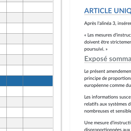
8 juin 2026
ARTICLE UNI
8 juin 2026
Après l'alinéa 3, insérer
8 juin 2026
« Les mesures d'instru
8 juin 2026
doivent être strictemen
8 juin 2026
poursuivi. »
Exposé somma
8 juin 2026
8 juin 2026
Le présent amendement v
principe de proportion
8 juin 2026
européenne comme du d
8 juin 2026
Les informations susce
8 juin 2026
relatifs aux systèmes d
nombreuses et sensible
8 juin 2026
8 juin 2026
Une mesure d'instructi
disproportionnées aux 