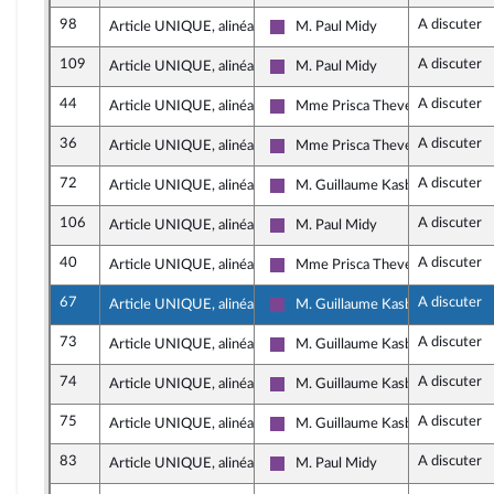
98
A discuter
Article UNIQUE, alinéa 3
M. Paul Midy
Ensemble pour la République
109
A discuter
Article UNIQUE, alinéa 3
M. Paul Midy
Ensemble pour la République
44
A discuter
Article UNIQUE, alinéa 3
Mme Prisca Thevenot
Ensemble pour la République
36
A discuter
Article UNIQUE, alinéa 3
Mme Prisca Thevenot
Ensemble pour la République
72
A discuter
Article UNIQUE, alinéa 3
M. Guillaume Kasbarian
Ensemble pour la République
106
A discuter
Article UNIQUE, alinéa 3
M. Paul Midy
Ensemble pour la République
40
A discuter
Article UNIQUE, alinéa 3
Mme Prisca Thevenot
Ensemble pour la République
67
A discuter
Article UNIQUE, alinéa 3
M. Guillaume Kasbarian
Ensemble pour la République
73
A discuter
Article UNIQUE, alinéa 3
M. Guillaume Kasbarian
Ensemble pour la République
74
A discuter
Article UNIQUE, alinéa 3
M. Guillaume Kasbarian
Ensemble pour la République
75
A discuter
Article UNIQUE, alinéa 3
M. Guillaume Kasbarian
Ensemble pour la République
83
A discuter
Article UNIQUE, alinéa 3
M. Paul Midy
Ensemble pour la République