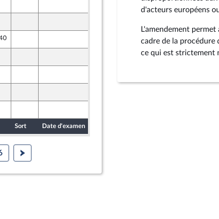
8 juin 2026
d'acteurs européens ou
8 juin 2026
L'amendement permet a
 40
8 juin 2026
cadre de la procédure d
ce qui est strictement 
8 juin 2026
4 juin 2026
4 juin 2026
4 juin 2026
Sort
Date d'examen
Date de dépôt
6