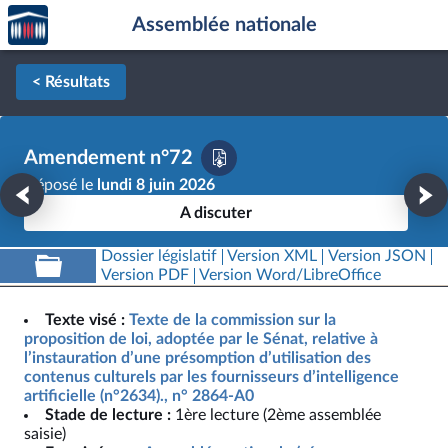
Accèder
Aller au contenu
Aller en bas de la page
Assemblée nationale
à la
page
d'accueil
< Résultats
Amendement n°72
Déposé le
lundi 8 juin 2026
A discuter
Dossier législatif
Version XML
Version JSON
Version PDF
Version Word/LibreOffice
Texte visé :
Texte de la commission sur la
proposition de loi, adoptée par le Sénat, relative à
l’instauration d’une présomption d’utilisation des
contenus culturels par les fournisseurs d’intelligence
artificielle (n°2634)., n° 2864-A0
Stade de lecture :
1ère lecture (2ème assemblée
saisie)