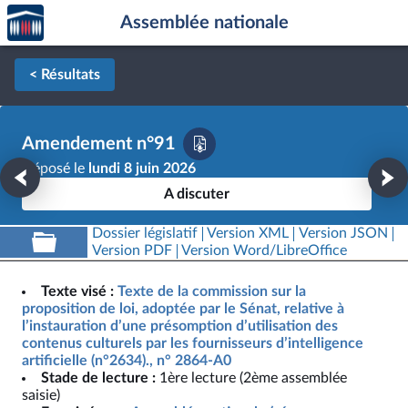
Accèder
Aller au contenu
Aller en bas de la page
Assemblée nationale
à la
page
d'accueil
< Résultats
Amendement n°91
Déposé le
lundi 8 juin 2026
A discuter
Dossier législatif
Version XML
Version JSON
Version PDF
Version Word/LibreOffice
Texte visé :
Texte de la commission sur la
proposition de loi, adoptée par le Sénat, relative à
l’instauration d’une présomption d’utilisation des
contenus culturels par les fournisseurs d’intelligence
artificielle (n°2634)., n° 2864-A0
Stade de lecture :
1ère lecture (2ème assemblée
saisie)