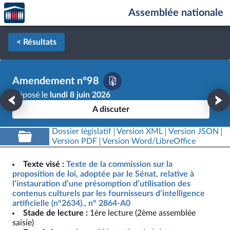
Accèder
Aller au contenu
Aller en bas de la page
Assemblée nationale
à la
page
d'accueil
< Résultats
Amendement n°98
Déposé le
lundi 8 juin 2026
A discuter
Dossier législatif
Version XML
Version JSON
Version PDF
Version Word/LibreOffice
Texte visé :
Texte de la commission sur la
proposition de loi, adoptée par le Sénat, relative à
l’instauration d’une présomption d’utilisation des
contenus culturels par les fournisseurs d’intelligence
artificielle (n°2634)., n° 2864-A0
Stade de lecture :
1ère lecture (2ème assemblée
saisie)