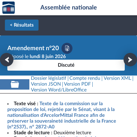
Accèder
Aller au contenu
Aller en bas de la page
Assemblée nationale
à la
page
d'accueil
< Résultats
Amendement n°20
Déposé le
lundi 8 juin 2026
Discuté
Dossier législatif
Compte rendu
Version XML
Version JSON
Version PDF
Version Word/LibreOffice
Texte visé :
Texte de la commission sur la
proposition de loi, rejetée par le Sénat, visant à la
nationalisation d'ArcelorMittal France afin de
préserver la souveraineté industrielle de la France
(n°2537)., n° 2872-A0
Stade de lecture :
Deuxième lecture