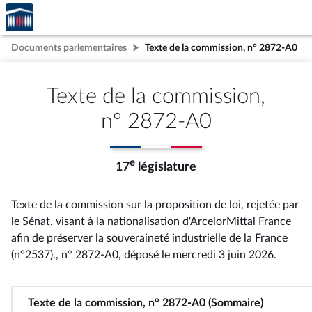
Accèder
Aller au contenu
Aller en bas de la page
à la
page
Documents parlementaires
Texte de la commission, n° 2872-A0
d'accueil
Texte de la commission,
n° 2872-A0
e
17
législature
Texte de la commission sur la proposition de loi, rejetée par
le Sénat, visant à la nationalisation d'ArcelorMittal France
afin de préserver la souveraineté industrielle de la France
(n°2537)., n° 2872-A0
, déposé le mercredi 3 juin 2026
.
Texte de la commission, n° 2872-A0 (Sommaire)