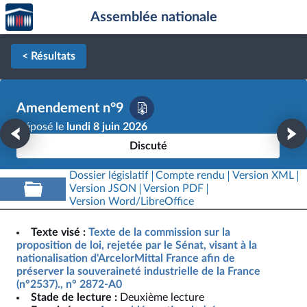
Accèder
Aller au contenu
Aller en bas de la page
Assemblée nationale
à la
page
d'accueil
< Résultats
Amendement n°9
Déposé le
lundi 8 juin 2026
Discuté
Dossier législatif
Compte rendu
Version XML
Version JSON
Version PDF
Version Word/LibreOffice
Texte visé :
Texte de la commission sur la
proposition de loi, rejetée par le Sénat, visant à la
nationalisation d'ArcelorMittal France afin de
préserver la souveraineté industrielle de la France
(n°2537)., n° 2872-A0
Stade de lecture :
Deuxième lecture