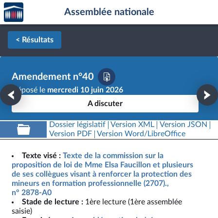
Accèder
Aller au contenu
Aller en bas de la page
Assemblée nationale
à la
page
d'accueil
< Résultats
Amendement n°40
Déposé le
mercredi 10 juin 2026
A discuter
Dossier législatif
Version XML
Version JSON
Version PDF
Version Word/LibreOffice
Texte visé :
Texte de la commission sur la
proposition de loi de Mme Elsa Faucillon et plusieurs
de ses collègues visant à renforcer la protection des
mineurs en formation professionnelle (2707).,
n° 2878-A0
Stade de lecture :
1ère lecture (1ère assemblée
saisie)