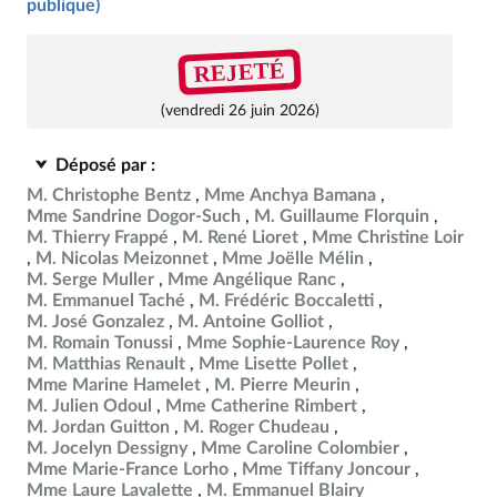
publique)
REJETÉ
(vendredi 26 juin 2026)
Déposé par :
M. Christophe Bentz
Mme Anchya Bamana
Mme Sandrine Dogor-Such
M. Guillaume Florquin
M. Thierry Frappé
M. René Lioret
Mme Christine Loir
M. Nicolas Meizonnet
Mme Joëlle Mélin
M. Serge Muller
Mme Angélique Ranc
M. Emmanuel Taché
M. Frédéric Boccaletti
M. José Gonzalez
M. Antoine Golliot
M. Romain Tonussi
Mme Sophie-Laurence Roy
M. Matthias Renault
Mme Lisette Pollet
Mme Marine Hamelet
M. Pierre Meurin
M. Julien Odoul
Mme Catherine Rimbert
M. Jordan Guitton
M. Roger Chudeau
M. Jocelyn Dessigny
Mme Caroline Colombier
Mme Marie-France Lorho
Mme Tiffany Joncour
Mme Laure Lavalette
M. Emmanuel Blairy