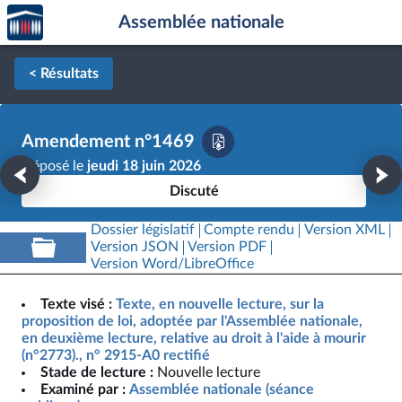
Accèder
Aller au contenu
Aller en bas de la page
Assemblée nationale
à la
page
d'accueil
< Résultats
Amendement n°1469
Déposé le
jeudi 18 juin 2026
Discuté
Dossier législatif
Compte rendu
Version XML
Version JSON
Version PDF
Version Word/LibreOffice
Texte visé :
Texte, en nouvelle lecture, sur la
proposition de loi, adoptée par l'Assemblée nationale,
en deuxième lecture, relative au droit à l'aide à mourir
(n°2773)., n° 2915-A0 rectifié
Stade de lecture :
Nouvelle lecture
Examiné par :
Assemblée nationale (séance