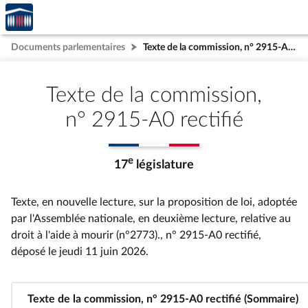
Accèder
Aller au contenu
Aller en bas de la page
à la
page
Documents parlementaires
Texte de la commission, n° 2915-A0 rectifié
d'accueil
Texte de la commission,
n° 2915-A0 rectifié
e
17
législature
Texte, en nouvelle lecture, sur la proposition de loi, adoptée
par l'Assemblée nationale, en deuxième lecture, relative au
droit à l'aide à mourir (n°2773)., n° 2915-A0 rectifié
,
déposé le jeudi 11 juin 2026
.
Texte de la commission, n° 2915-A0 rectifié (Sommaire)