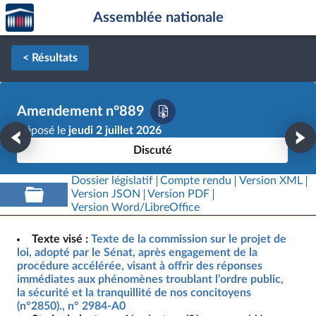
Accèder
Aller au contenu
Aller en bas de la page
Assemblée nationale
à la
page
d'accueil
< Résultats
Amendement n°889
Déposé le
jeudi 2 juillet 2026
Discuté
Dossier législatif
Compte rendu
Version XML
Version JSON
Version PDF
Version Word/LibreOffice
Texte visé :
Texte de la commission sur le projet de
loi, adopté par le Sénat, après engagement de la
procédure accélérée, visant à offrir des réponses
immédiates aux phénomènes troublant l’ordre public,
la sécurité et la tranquillité de nos concitoyens
(n°2850)., n° 2984-A0