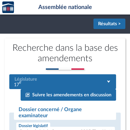
Accèder
Aller au contenu
Aller en bas de la page
Assemblée nationale
à la
page
d'accueil
Résultats >
Recherche dans la base des
amendements
Législature
e
17
Suivre les amendements en discussion
Dossier concerné / Organe
examinateur
Dossier législatif