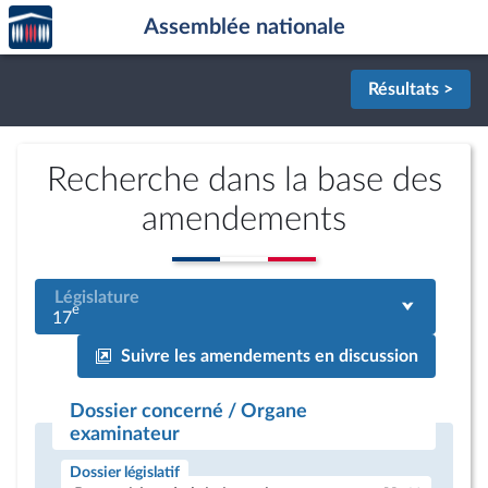
Accèder
Aller au contenu
Aller en bas de la page
Assemblée nationale
à la
page
d'accueil
Résultats >
Recherche dans la base des
amendements
Législature
e
17
Suivre les amendements en discussion
Dossier concerné / Organe
examinateur
Dossier législatif