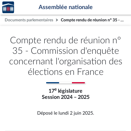
Accèder
Aller au contenu
Aller en bas de la page
Assemblée nationale
à la
page
Documents parlementaires
Compte rendu de réunion n° 35 - Commission d'enquête concernant l'organisation des élections en France
d'accueil
Compte rendu de réunion n°
35 - Commission d'enquête
concernant l'organisation des
élections en France
e
17
législature
Session 2024 – 2025
Déposé le lundi 2 juin 2025.