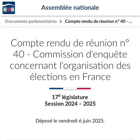
Accèder
Aller au contenu
Aller en bas de la page
Assemblée nationale
à la
page
Documents parlementaires
Compte rendu de réunion n° 40 - Commission d'enquête concernant l'organisation des élections en France
d'accueil
Compte rendu de réunion n°
40 - Commission d'enquête
concernant l'organisation des
élections en France
e
17
législature
Session 2024 – 2025
Déposé le vendredi 6 juin 2025.